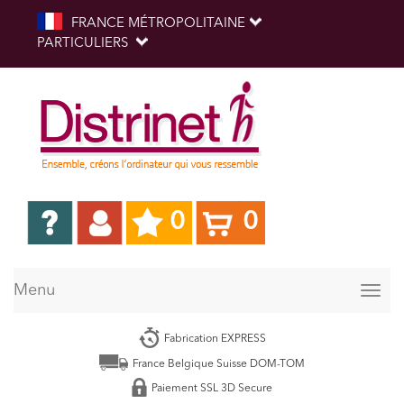
FRANCE MÉTROPOLITAINE
PARTICULIERS
0
0
Menu
Togg
navig
Fabrication EXPRESS
France Belgique Suisse DOM-TOM
Paiement SSL 3D Secure