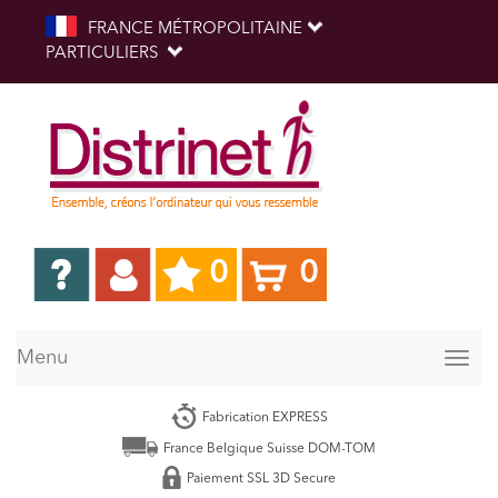
FRANCE MÉTROPOLITAINE
PARTICULIERS
0
0
Menu
Togg
navig
Fabrication EXPRESS
France Belgique Suisse DOM-TOM
Paiement SSL 3D Secure