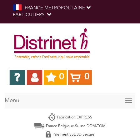
FRANCE MÉTROPOLITAINE
PARTICULIERS
0
0
Menu
Togg
navig
Fabrication EXPRESS
France Belgique Suisse DOM-TOM
Paiement SSL 3D Secure