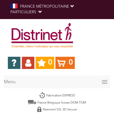
FRANCE MÉTROPOLITAINE
PARTICULIERS
0
0
Menu
Togg
navig
Fabrication EXPRESS
France Belgique Suisse DOM-TOM
Paiement SSL 3D Secure