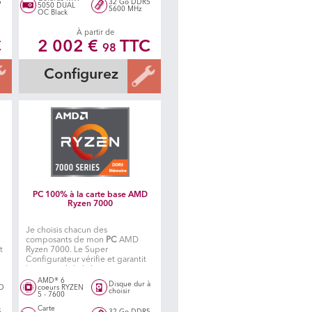
5
32 Go DDR5
5050 DUAL
5600 MHz
OC Black
À partir de
C
2 002 €
TTC
98
Configurez
PC 100% à la carte base AMD
Ryzen 7000
Je choisis chacun des
composants de mon
PC
AMD
t
Ryzen 7000. Le Super
Configurateur vérifie et garantit
la compatibilité des composants
te
de mon
PC
. Un atelier spécialisé
AMD® 6
Disque dur à
SD
coeurs RYZEN
fabrique ensuite mon PC.
choisir
5 - 7600
Carte
5
32 Go DDR5