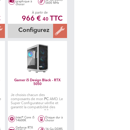
graphique à
5600 MHz
choisir
À partir de
C
966 €
TTC
40
Configurez
+
Gamer i5 Design Black - RTX
5050
Je choisis chacun des
e
composants de mon
PC
AMD. Le
Super Configurateur vérifie et
garantit la compatibilité des
composants de mon
PC
. Un
atelier spécialisé situé en île de
Intel® Core i5
Disque dur à
C
France, fabrique ensuite mon PC
14600K
choisir
Geforce RTX
5
16 Go DDR5