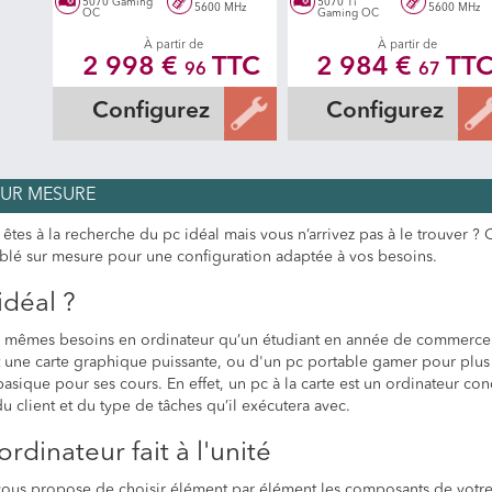
5070 Gaming
5070 Ti
5600 MHz
5600 MHz
OC
Gaming OC
À partir de
À partir de
2 998 €
TTC
2 984 €
TT
96
67
Configurez
Configurez
SUR MESURE
 êtes à la recherche du pc idéal mais vous n’arrivez pas à le trouver
blé sur mesure pour une configuration adaptée à vos besoins.
idéal ?
es mêmes besoins en ordinateur qu’un étudiant en année de commerce.
une carte graphique puissante, ou d'un pc portable gamer pour plus d
asique pour ses cours. En effet, un pc à la carte est un ordinateur co
u client et du type de tâches qu’il exécutera avec.
ordinateur fait à l'unité
t vous propose de choisir élément par élément les composants de votre