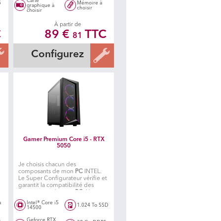
Carte
5
Mémoire à
graphique à
choisir
choisir
À partir de
C
89 €
TTC
81
Configurez
Gamer Premium Core i5 - RTX
5050
Je choisis chacun des
composants de mon
PC
INTEL.
Le Super Configurateur vérifie et
garantit la compatibilité des
s
composants de mon
PC
. Un
é
atelier spécialisé fabrique ensuite
à
Intel® Core i5
1.024 To SSD
mon PC.
14500
Geforce RTX