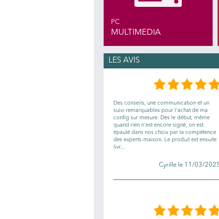
PC
MULTIMEDIA
LES AVIS
Des conseils, une communication et un
suivi remarquables pour l'achat de ma
config sur mesure. Dès le début, même
quand rien n'est encore signé, on est
épaulé dans nos choix par la compétence
des experts-maison. Le produit est ensuite
livr...
Cyrille le 11/03/202