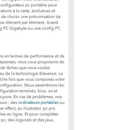
 configurateur pc portable pour
tions à la carte, évolutives et
é de choisir une préconisation de
sie élément par élément. Grand
ig PC Gigabyte ou une config PC
ins en termes de performance et de
e dépenses, nous vous proposons de
e de tâches que vous voulez
ssu de la technologie Elexence. Le
s. Une fois que vous composez votre
configuration. Nous assemblons les
iguration terminés, bios, os et
envoyons. En cas de problèmes, nos
teurs : des
ordinateurs portables
ou
 effect, pc illustrator, pc pro
les en ligne. Et pour compléter
c, des logiciels et des jeux.