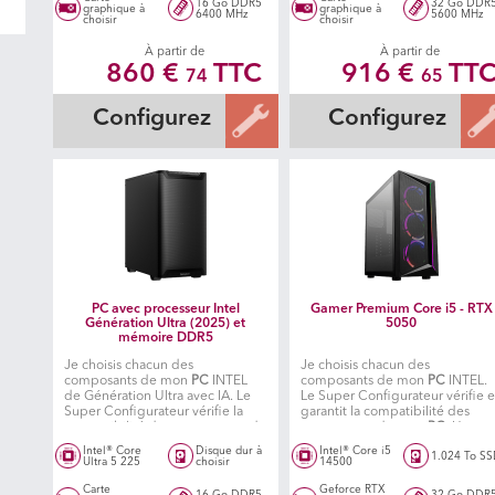
16 Go DDR5
32 Go DDR
graphique à
graphique à
6400 MHz
5600 MHz
choisir
choisir
À partir de
À partir de
860 €
TTC
916 €
TT
74
65
Configurez
Configurez
PC avec processeur Intel
Gamer Premium Core i5 - RTX
Génération Ultra (2025) et
5050
mémoire DDR5
Je choisis chacun des
Je choisis chacun des
composants de mon
PC
INTEL
composants de mon
PC
INTEL.
de Génération Ultra avec IA. Le
Le Super Configurateur vérifie e
Super Configurateur vérifie la
garantit la compatibilité des
compatibilité des composants de
composants de mon
PC
. Un
mon
PC
. Un atelier spécialisé
atelier spécialisé fabrique ensui
Intel® Core
Disque dur à
Intel® Core i5
1.024 To S
fabrique ensuite mon PC
mon PC.
Ultra 5 225
choisir
14500
Carte
Geforce RTX
16 Go DDR5
32 Go DDR