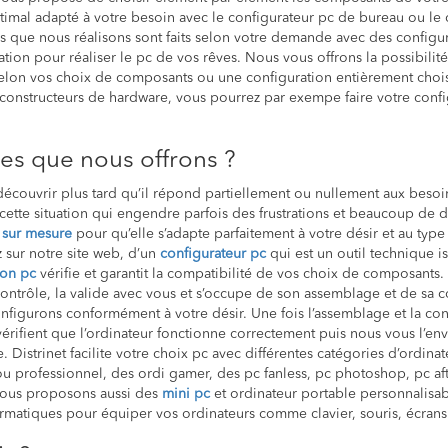
timal adapté à votre besoin avec le configurateur pc de bureau ou le
rs que nous réalisons sont faits selon votre demande avec des configura
tion pour réaliser le pc de vos rêves. Nous vous offrons la possibilit
elon vos choix de composants ou une configuration entièrement choi
constructeurs de hardware, vous pourrez par exempe faire votre conf
ces que nous offrons ?
découvrir plus tard qu’il répond partiellement ou nullement aux beso
 cette situation qui engendre parfois des frustrations et beaucoup d
 sur mesure
pour qu’elle s’adapte parfaitement à votre désir et au typ
 sur notre site web, d’un
configurateur pc
qui est un outil technique i
son pc
vérifie et garantit la compatibilité de vos choix de composant
 contrôle, la valide avec vous et s’occupe de son assemblage et de sa 
nfigurons conformément à votre désir. Une fois l’assemblage et la conf
 vérifient que l’ordinateur fonctionne correctement puis nous vous l’
e. Distrinet facilite votre choix pc avec différentes catégories d’ordina
u professionnel, des ordi gamer, des pc fanless, pc photoshop, pc after
. Nous proposons aussi des
mini pc
et ordinateur portable personnalisab
matiques pour équiper vos ordinateurs comme clavier, souris, écrans p