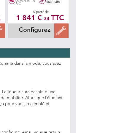
5070 Gaming
5600 MHz
OC
À partir de
C
1 841 €
TTC
34
Configurez
 ? Comme dans la mode, vous avez
 Le joueur aura besoin d’une
e mobilité. Alors que l’étudiant
nçu pour vous, assemblé et
 config pc. Ainsi, vous aurez un