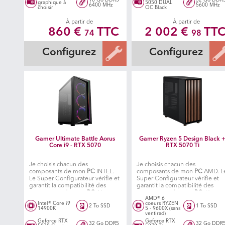
graphique à
5050 DUAL
6400 MHz
5600 MHz
choisir
OC Black
À partir de
À partir de
860 €
TTC
2 002 €
TT
74
98
Configurez
Configurez
Gamer Ultimate Battle Aorus
Gamer Ryzen 5 Design Black 
Core i9 - RTX 5070
RTX 5070 Ti
Je choisis chacun des
Je choisis chacun des
composants de mon
PC
INTEL.
composants de mon
PC
AMD. L
Le Super Configurateur vérifie et
Super Configurateur vérifie et
garantit la compatibilité des
garantit la compatibilité des
composants de mon
PC
. Un
composants de mon
PC
. Un
AMD® 6
atelier spécialisé fabrique ensuite
atelier spécialisé situé en île de
Intel® Core i9
coeurs RYZEN
2 To SSD
1 To SSD
mon PC.
France, fabrique ensuite mon P
14900K
5 - 9600X (sans
ventirad)
Geforce RTX
Geforce RTX
32 Go DDR5
32 Go DDR