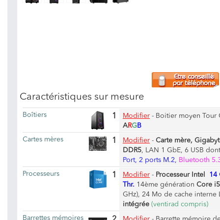
Caractéristiques sur mesure
Boîtiers
1
Modifier
-
Boitier moyen Tour 
A
R
G
B
Cartes mères
1
Modifier
-
Carte mère, Gigaby
DDR5
, LAN 1 GbE, 6 USB dont
Port, 2 ports M.2,
Bluetooth 5.
Processeurs
1
Modifier
-
Processeur Intel
14 
Thr.
14ème génération
Core i
GHz), 24 Mo de cache interne 
intégrée
(ventirad compris)
Barrettes mémoires
2
Modifier
-
Barrette mémoire d