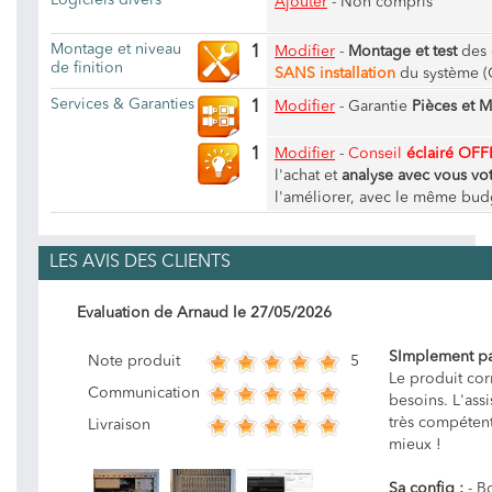
Logiciels divers
Ajouter
- Non compris
Montage et niveau
1
Modifier
-
Montage et test
des 
de finition
SANS installation
du système (
Services & Garanties
1
Modifier
-
Garantie
Pièces et 
1
Modifier
-
Conseil
éclairé OFF
l'achat et
analyse avec vous vot
l'améliorer, avec le même bud
LES AVIS DES CLIENTS
Evaluation de
Arnaud
le
27/05/2026
SImplement pa
5
Note produit
Le produit co
Communication
besoins. L'ass
très compétent
Livraison
mieux !
Sa config :
- Bo