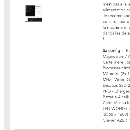
n'est pas à la
alimentation sp
Je recommande 
constructeur q
la machine m'a
danbs les déla
!
Sa config :
- B
Magnesium / A
Carte mère 16P
Processeur Int
Mémoire (2x 
MHz - Vidéo G
Disques SSD 
PRO - Chargeur
Batterie 4 cel
Carte réseau I
LED WQHD (eD
(2560 x 1600) 
Clavier AZERTY