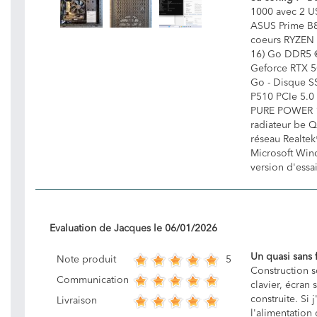
1000 avec 2 US
ASUS Prime B
coeurs RYZEN 
16) Go DDR5 
Geforce RTX 5
Go - Disque S
P510 PCIe 5.0 
PURE POWER 1
radiateur be 
réseau Realtek
Microsoft Wind
version d'essa
Evaluation de
Jacques
le
06/01/2026
Un quasi sans 
5
Note produit
Construction s
Communication
clavier, écran
construite. Si j
Livraison
l'alimentation