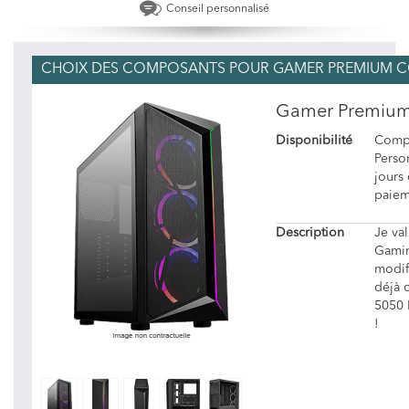
Conseil personnalisé
CHOIX DES COMPOSANTS POUR GAMER PREMIUM COR
Gamer Premium 
Disponibilité
Compo
Person
jours
paiem
Description
Je va
Gamin
modif
déjà 
5050 
!