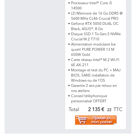
Processeur Intel® Core i5
14500
(2) Mémoire de 16 Go DDR5 @
5600 MHz CL46 Crucial PRO
Geforce RTX 5050 DUAL OC
Black, ASUS®, 8 Go
Disque SSD 1 To Gen.5 NVMe
Crucial M.2 T710
Alimentation modulaire be
quiet! PURE POWER 13 M
650W Gold
Carte réseau Intel® M.2 WI-FI
6E AX-211
Montage et test du PC + MAJ
BIOS, SANS installation de
Windows ou de l'OS
Garantie 2 ans par retour en
nos ateliers
Conseil téléphonique
personnalisé OFFERT
Total
2 135 €
TTC
22