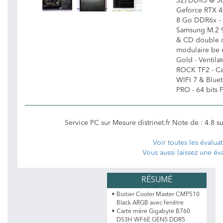
32) DDR5 @ 56
Geforce RTX 
8 Go DDR6x -
Samsung M.2 9
& CD double c
modulaire be
Gold - Ventila
ROCK TF2 - C
WIFI 7 & Blue
PRO - 64 bits F
Service PC sur Mesure distrinet.fr
Note de :
4.8
s
Voir toutes les évalua
Vous aussi laissez une év
Boitier Cooler Master CMP510
Black ARGB avec fenêtre
Carte mère Gigabyte B760
DS3H WF6E GEN5 DDR5