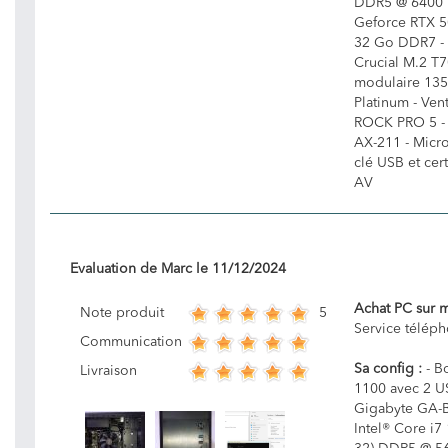
DDR5 @ 6400 
Geforce RTX 
32 Go DDR7 -
Crucial M.2 T7
modulaire 13
Platinum - Ven
ROCK PRO 5 - C
AX-211 - Micro
clé USB et cert
AV
Evaluation de
Marc
le
11/12/2024
Achat PC sur 
5
Note produit
Service télép
Communication
Sa config :
- Bo
Livraison
1100 avec 2 US
Gigabyte GA-
Intel® Core i