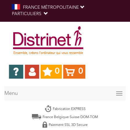
FRANCE MÉTROPOLITAINE
PARTICULIERS
0
0
Menu
Togg
navig
Fabrication EXPRESS
France Belgique Suisse DOM-TOM
Paiement SSL 3D Secure