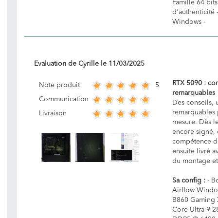
Famille 64 bits
d'authenticité 
Windows -
Evaluation de
Cyrille
le
11/03/2025
RTX 5090 : con
5
Note produit
remarquables
Communication
Des conseils, 
remarquables p
Livraison
mesure. Dès l
encore signé, 
compétence de
ensuite livré 
du montage et 
Sa config :
- Bo
Airflow Windo
B860 Gaming X 
Core Ultra 9 