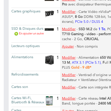
Pro
avec dissipateur thermique
Cartes graphiques
1
Modifier
-
Carte Vidéo nVidia
ASUS®,
8 Go
DDR6 128-bit, 1x
écrans),
PCIe 5.0 / DLSS 4
SSD & Disques durs
1
Modifier
-
SSD M.2
de
1 To
, P
En ajouter un autre
T710 Gaming - video - perfor
cache - 2 Go,
CRUCIAL
Lecteurs optiques
Ajouter
- Non compris
Alimentations
1
Modifier
-
Alimentation
650 Wa
13 M
,
ATX 3.1 (PCIe 5.1),
F
ull
PLUS
Gold - 9 dB*
Refroidissements
Modifier
-
Ventirad d'origine v
Radiateur + Ventilateur (Ventir
Cartes son
Modifier
-
Carte son intégrée 
Cartes Wi-Fi,
1
Modifier
-
Carte réseau
Intel A
Bluetooth & Réseaux
Band, longue portée -
2400 M
Cartes