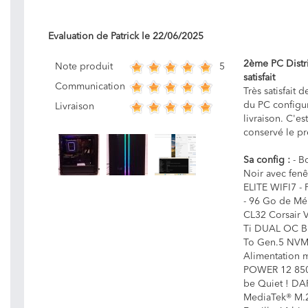
Evaluation de
Patrick
le
22/06/2025
2ème PC Distri
5
Note produit
satisfait
Communication
Très satisfait 
du PC configur
Livraison
livraison. C'es
conservé le pr
Sa config :
- B
Noir avec fen
ELITE WIFI7 - 
- 96 Go de Mé
CL32 Corsair 
Ti DUAL OC Bl
To Gen.5 NVM
Alimentation 
POWER 12 850W
be Quiet ! DA
MediaTek® M.2