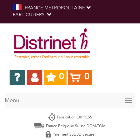
FRANCE MÉTROPOLITAINE
PARTICULIERS
0
0
Menu
Togg
navig
Fabrication EXPRESS
France Belgique Suisse DOM-TOM
Paiement SSL 3D Secure