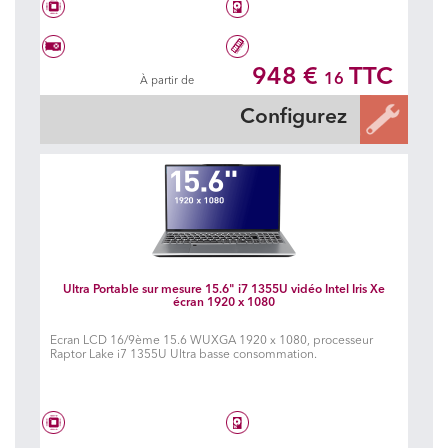
Intel® Core™ i5 1334U
Disque dur à choisir
948 €
TTC
16
À partir de
Carte graphique à choisir
Mémoire à choisir
Configurez
Ultra Portable sur mesure 15.6" i7 1355U vidéo Intel Iris Xe
écran 1920 x 1080
Ecran LCD 16/9ème 15.6 WUXGA 1920 x 1080, processeur
Raptor Lake i7 1355U Ultra basse consommation.