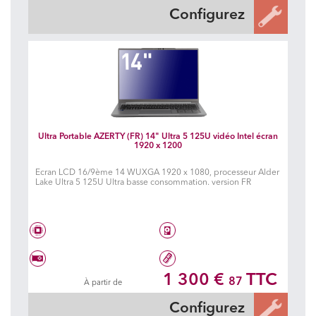
Configurez
Ultra Portable AZERTY (FR) 14" Ultra 5 125U vidéo Intel écran
1920 x 1200
Ecran LCD 16/9ème 14 WUXGA 1920 x 1080, processeur Alder
Lake Ultra 5 125U Ultra basse consommation. version FR
Intel® Core Ultra 5 125U
Disque dur à choisir
1 300 €
TTC
87
À partir de
Carte graphique à choisir
8 Go DDR5 5600 MHz
Configurez