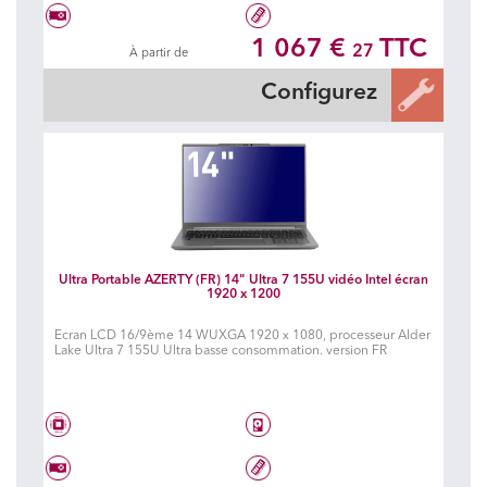
Intel® Core™ i7 1355U
Disque dur à choisir
1 067 €
TTC
27
À partir de
Carte graphique à choisir
Mémoire à choisir
Configurez
Ultra Portable AZERTY (FR) 14" Ultra 7 155U vidéo Intel écran
1920 x 1200
Ecran LCD 16/9ème 14 WUXGA 1920 x 1080, processeur Alder
Lake Ultra 7 155U Ultra basse consommation. version FR
Intel® Core Ultra 7 155U
Disque dur à choisir