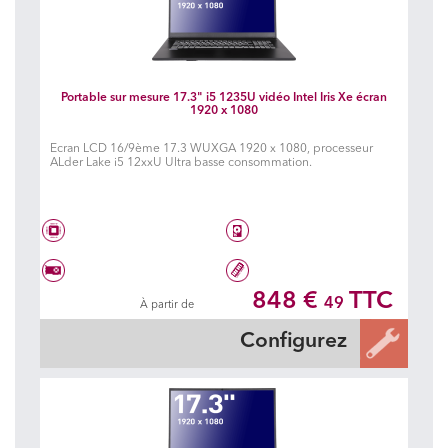
Portable sur mesure 17.3" i5 1235U vidéo Intel Iris Xe écran
1920 x 1080
Ecran LCD 16/9ème 17.3 WUXGA 1920 x 1080, processeur
ALder Lake i5 12xxU Ultra basse consommation.
Intel® Core™ i5 1235U
Disque dur à choisir
848 €
TTC
49
À partir de
Carte graphique à choisir
Mémoire à choisir
Configurez