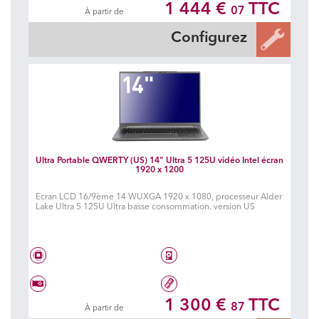
1 444 €
TTC
07
À partir de
Carte graphique à choisir
8 Go DDR5 5600 MHz
Configurez
Ultra Portable QWERTY (US) 14" Ultra 5 125U vidéo Intel écran
1920 x 1200
Ecran LCD 16/9ème 14 WUXGA 1920 x 1080, processeur Alder
Lake Ultra 5 125U Ultra basse consommation. version US
Intel® Core Ultra 5 125U
Disque dur à choisir
1 300 €
TTC
87
À partir de
Carte graphique à choisir
8 Go DDR5 5600 MHz