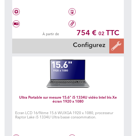
Intel® Core™ i5 1235U
Disque dur à choisir
754 €
TTC
02
À partir de
Carte graphique à choisir
Mémoire à choisir
Configurez
Ultra Portable sur mesure 15.6" i5 1334U vidéo Intel Iris Xe
écran 1920 x 1080
Ecran LCD 16/9ème 15.6 WUXGA 1920 x 1080, processeur
Raptor Lake i5 1334U Ultra basse consommation.