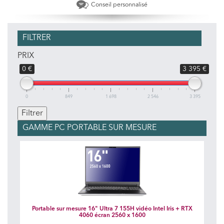
Conseil personnalisé
FILTRER
PRIX
0 €
3 395 €
0
849
1 698
2 546
3 395
GAMME PC PORTABLE SUR MESURE
Portable sur mesure 16" Ultra 7 155H vidéo Intel Iris + RTX
4060 écran 2560 x 1600