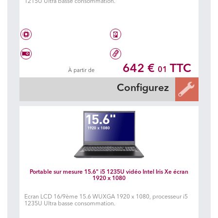
1215U Ultra basse consommation.
Intel® Core™ i3 1215U
Disque dur à choisir
642 €
TTC
01
À partir de
Carte graphique à choisir
Mémoire à choisir
Configurez
Portable sur mesure 15.6" i5 1235U vidéo Intel Iris Xe écran
1920 x 1080
Ecran LCD 16/9ème 15.6 WUXGA 1920 x 1080, processeur i5
1235U Ultra basse consommation.