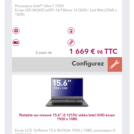
Processeur Intel® Ultra 7 155H
Ecran LED WQHD (eDP) 16/10ème 16 QHD+ Led Mat (2560 x
1600)
Intel® Core Ultra 7 155H
Disque dur à choisir
1 669 €
TTC
98
À partir de
Vidéo Geforce RTX 4060
Mémoire à choisir
Configurez
Portable sur mesure 15.6" i3 1215U vidéo Intel UHD écran
1920 x 1080
Ecran LCD 16/9ème 15.6 WUXGA 1920 x 1080, processeur i3