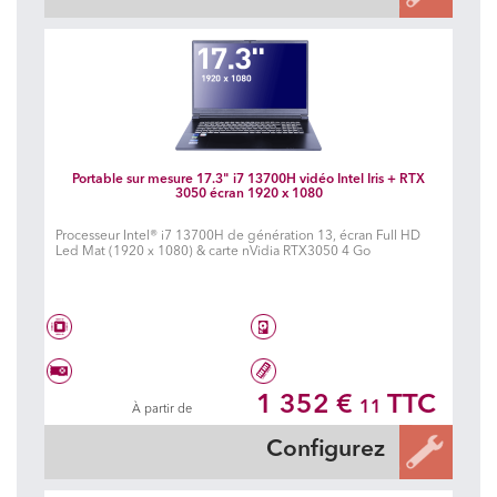
Portable sur mesure 17.3" i7 13700H vidéo Intel Iris + RTX
3050 écran 1920 x 1080
Processeur Intel® i7 13700H de génération 13, écran Full HD
Led Mat (1920 x 1080) & carte nVidia RTX3050 4 Go
Intel® Core i7 13700H
Disque dur à choisir
1 352 €
TTC
11
À partir de
Vidéo Geforce RTX 3050 Mobile
Mémoire à choisir
Configurez