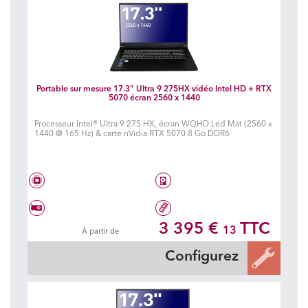
Portable sur mesure 17.3" Ultra 9 275HX vidéo Intel HD + RTX
5070 écran 2560 x 1440
Processeur Intel® Ultra 9 275 HX, écran WQHD Led Mat (2560 x
1440 @ 165 Hz) & carte nVidia RTX 5070 8 Go DDR6
Intel® Core Ultra 9 275HX
2 To SSD
3 395 €
TTC
13
À partir de
Vidéo Geforce RTX 5070
16 Go DDR5 5600 MHz
Configurez