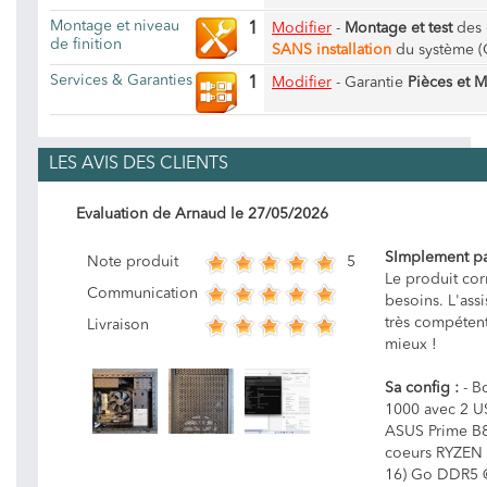
Montage et niveau
1
Modifier
-
Montage et test
des 
de finition
SANS installation
du système (
Services & Garanties
1
Modifier
-
Garantie
Pièces et 
LES AVIS DES CLIENTS
Evaluation de
Arnaud
le
27/05/2026
SImplement pa
5
Note produit
Le produit co
Communication
besoins. L'ass
très compétent
Livraison
mieux !
Sa config :
- Bo
1000 avec 2 US
ASUS Prime B
coeurs RYZEN 
16) Go DDR5 