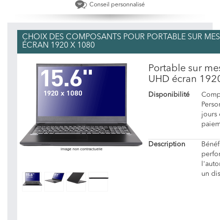
Conseil personnalisé
CHOIX DES COMPOSANTS POUR PORTABLE SUR MESURE
ÉCRAN 1920 X 1080
Portable sur me
UHD écran 192
Disponibilité
Compo
Person
jours
paiem
Description
Bénéf
perfo
l'aut
un di