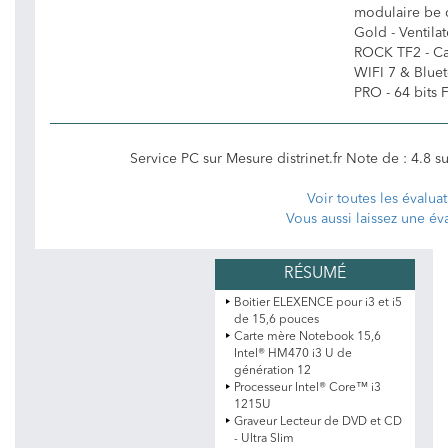
modulaire be
Gold - Ventila
ROCK TF2 - C
WIFI 7 & Blue
PRO - 64 bits F
Service PC sur Mesure distrinet.fr
Note de :
4.8
s
Voir toutes les évalua
Vous aussi laissez une év
Boitier ELEXENCE pour i3 et i5
de 15,6 pouces
Carte mère Notebook 15,6
Intel® HM470 i3 U de
génération 12
Processeur Intel® Core™ i3
1215U
Graveur Lecteur de DVD et CD
- Ultra Slim