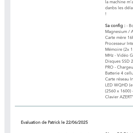
la machine m'a
danbs les déla
!
Sa config :
- B
Magnesium / A
Carte mère 16P
Processeur Int
Mémoire (2x 
MHz - Vidéo G
Disques SSD 
PRO - Chargeur
Batterie 4 cel
Carte réseau I
LED WQHD (eD
(2560 x 1600) 
Clavier AZERTY
Evaluation de
Patrick
le
22/06/2025