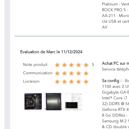
Platinum - Ven
ROCK PRO 5 - C
AX-211 - Micro
clé USB et cert
AV
Evaluation de
Marc
le
11/12/2024
Achat PC sur 
5
Note produit
Service télép
Communication
Sa config :
- Bo
Livraison
1100 avec 2 US
Gigabyte GA-
Intel® Core i
32) DDR5 @ 56
Geforce RTX 
8 Go DDR6x -
Samsung M.2 9
& CD double c