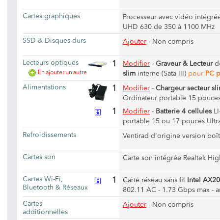
Cartes graphiques
Processeur avec vidéo intégré
UHD 630 de 350 à 1100 MHz
SSD & Disques durs
Ajouter
- Non compris
Lecteurs optiques
1
Modifier
-
Graveur & Lecteur
d
En ajouter un autre
slim
interne (Sata III)
pour
PC p
Alimentations
1
Modifier
-
Chargeur secteur sl
Ordinateur portable 15 pouce
1
Modifier
-
Batterie 4 cellules
LI
portable 15 ou 17 pouces Ultra
Refroidissements
Ventirad d'origine version boî
Cartes son
Carte son intégrée Realtek Hig
Cartes Wi-Fi,
1
Carte réseau sans fil
Intel AX20
Bluetooth & Réseaux
802.11 AC - 1.73 Gbps max - a
Cartes
Ajouter
- Non compris
additionnelles