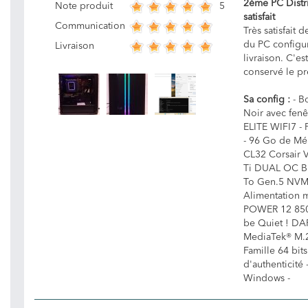
2ème PC Distri
5
Note produit
satisfait
Communication
Très satisfait 
du PC configur
Livraison
livraison. C'es
conservé le pr
Sa config :
- B
Noir avec fen
ELITE WIFI7 - 
- 96 Go de Mé
CL32 Corsair 
Ti DUAL OC Bl
To Gen.5 NVM
Alimentation 
POWER 12 850W
be Quiet ! DA
MediaTek® M.2
Famille 64 bits
d'authenticité 
Windows -