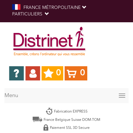
FRANCE MÉTROPOLITAINE
PARTICULIERS
0
0
Menu
Togg
navig
Fabrication EXPRESS
France Belgique Suisse DOM-TOM
Paiement SSL 3D Secure