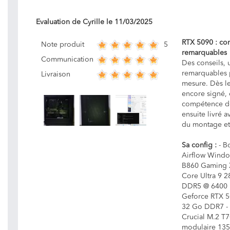
Evaluation de
Cyrille
le
11/03/2025
RTX 5090 : con
5
Note produit
remarquables
Communication
Des conseils, 
remarquables p
Livraison
mesure. Dès l
encore signé, 
compétence de
ensuite livré 
du montage et 
Sa config :
- Bo
Airflow Windo
B860 Gaming X 
Core Ultra 9 
DDR5 @ 6400 
Geforce RTX 
32 Go DDR7 -
Crucial M.2 T7
modulaire 13