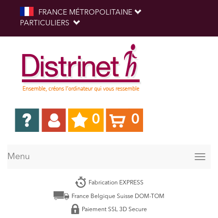
FRANCE MÉTROPOLITAINE
PARTICULIERS
0
0
Menu
Togg
navig
Fabrication EXPRESS
France Belgique Suisse DOM-TOM
Paiement SSL 3D Secure