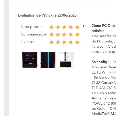
Evaluation de
Patrick
le
22/06/2025
2ème PC Distri
5
Note produit
satisfait
Communication
Très satisfait 
du PC configur
Livraison
livraison. C'es
conservé le pr
Sa config :
- B
Noir avec fen
ELITE WIFI7 - 
- 96 Go de Mé
CL32 Corsair 
Ti DUAL OC Bl
To Gen.5 NVM
Alimentation 
POWER 12 850W
be Quiet ! DA
MediaTek® M.2