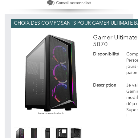
Conseil personnalisé
CHOIX DES COMPOSANTS POUR GAMER ULTIMATE BAT
Gamer Ultimate 
5070
Disponibilité
Compo
Person
jours
paiem
Description
Je va
Gamin
modif
déjà 
Super
!