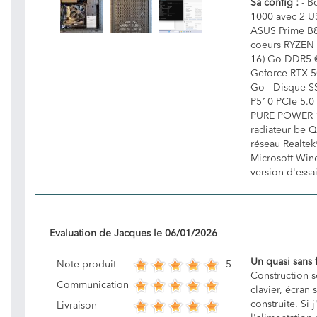
Sa config :
- Bo
1000 avec 2 US
ASUS Prime B
coeurs RYZEN 
16) Go DDR5 
Geforce RTX 5
Go - Disque S
P510 PCIe 5.0 
PURE POWER 1
radiateur be 
réseau Realtek
Microsoft Wind
version d'essa
Evaluation de
Jacques
le
06/01/2026
Un quasi sans 
5
Note produit
Construction s
Communication
clavier, écran
construite. Si j
Livraison