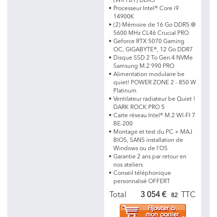
(WiFi BT) DDR5
Processeur Intel® Core i9
14900K
(2) Mémoire de 16 Go DDR5 @
5600 MHz CL46 Crucial PRO
Geforce RTX 5070 Gaming
OC, GIGABYTE®, 12 Go DDR7
Disque SSD 2 To Gen.4 NVMe
Samsung M.2 990 PRO
Alimentation modulaire be
quiet! POWER ZONE 2 - 850 W
Platinum
Ventilateur radiateur be Quiet !
DARK ROCK PRO 5
Carte réseau Intel® M.2 WI-FI 7
BE-200
Montage et test du PC + MAJ
BIOS, SANS installation de
Windows ou de l'OS
Garantie 2 ans par retour en
nos ateliers
Conseil téléphonique
personnalisé OFFERT
Total
3 054 €
TTC
82