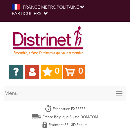
FRANCE MÉTROPOLITAINE
PARTICULIERS
0
0
Menu
Togg
navig
Fabrication EXPRESS
France Belgique Suisse DOM-TOM
Paiement SSL 3D Secure