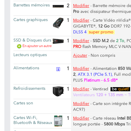
Barrettes mémoires
2
Modifier
-
Barrette mémoire d
Pro
avec dissipateur thermique
Cartes graphiques
1
Modifier
-
Carte Vidéo nVidia
GIGABYTE®,
12 Go
DDR7 192-b
DLSS 4
super promo
SSD & Disques durs
1
Modifier
-
SSD M.2
de
2 To
, P
En ajouter un autre
PRO
flash Memory MLC V-NAN
Lecteurs optiques
Ajouter
- Non compris
Alimentations
1
Modifier
-
Alimentation
850 Wa
2
,
ATX 3.1 (PCIe 5.1),
Full modu
PLUS
Platinum - 6.5 dB*
Refroidissements
1
Modifier
-
Ventirad
be
quiet!
Ventilateurs
120 + 135 mm
~ T
Cartes son
Modifier
-
Carte son intégrée 
AC97)
Cartes Wi-Fi,
1
Modifier
-
Carte réseau
Intel B
Bluetooth & Réseaux
longue portée -
5800 Mbps
Tri