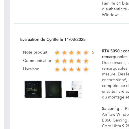
Famille 64 bits
d'authenticité 
Windows -
Evaluation de
Cyrille
le
11/03/2025
RTX 5090 : con
5
Note produit
remarquables
Communication
Des conseils, 
remarquables p
Livraison
mesure. Dès l
encore signé, 
compétence de
ensuite livré 
du montage et 
Sa config :
- Bo
Airflow Windo
B860 Gaming X 
Core Ultra 9 