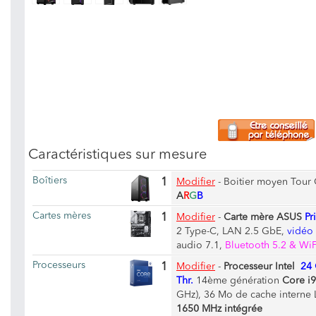
Caractéristiques sur mesure
Boîtiers
1
Modifier
-
Boitier moyen Tour 
A
R
G
B
Cartes mères
1
Modifier
-
Carte mère ASUS
Pr
2 Type-C, LAN 2.5 GbE,
vidéo 
audio 7.1,
Bluetooth 5.2 & Wi
Processeurs
1
Modifier
-
Processeur Intel
24 
Thr.
14ème génération
Core i
GHz), 36 Mo de cache interne 
1650 MHz intégrée