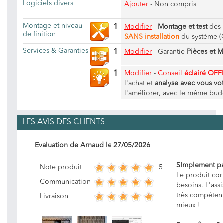
Logiciels divers
Ajouter
- Non compris
Montage et niveau
1
Modifier
-
Montage et test
des 
de finition
SANS installation
du système (
Services & Garanties
1
Modifier
-
Garantie
Pièces et 
1
Modifier
-
Conseil
éclairé OFF
l'achat et
analyse avec vous vot
l'améliorer, avec le même bud
LES AVIS DES CLIENTS
Evaluation de
Arnaud
le
27/05/2026
SImplement pa
5
Note produit
Le produit co
Communication
besoins. L'ass
très compétent
Livraison
mieux !