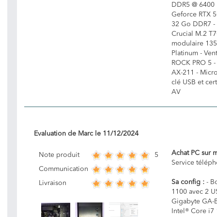
DDR5 @ 6400 
Geforce RTX 
32 Go DDR7 -
Crucial M.2 T7
modulaire 13
Platinum - Ven
ROCK PRO 5 - C
AX-211 - Micro
clé USB et cert
AV
Evaluation de
Marc
le
11/12/2024
Achat PC sur 
5
Note produit
Service télép
Communication
Sa config :
- Bo
Livraison
1100 avec 2 US
Gigabyte GA-
Intel® Core i