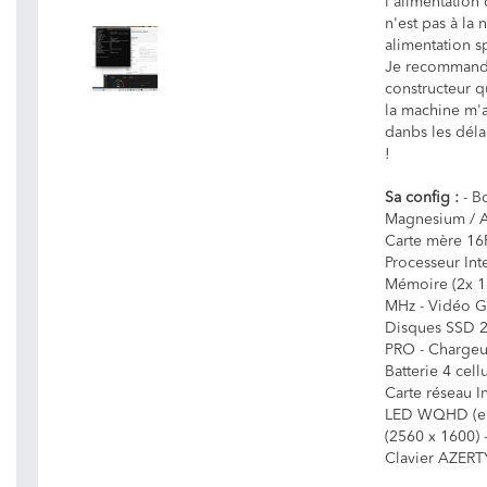
l'alimentation
n'est pas à la
alimentation sp
Je recommande 
constructeur q
la machine m'a
danbs les déla
!
Sa config :
- B
Magnesium / A
Carte mère 16P
Processeur Int
Mémoire (2x 
MHz - Vidéo G
Disques SSD 
PRO - Chargeur
Batterie 4 cel
Carte réseau I
LED WQHD (eD
(2560 x 1600) 
Clavier AZERTY