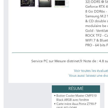
32) DDR5 @ 56
Geforce RTX 
8 Go DDR6x -
Samsung M.2 9
& CD double c
modulaire be
Gold - Ventila
ROCK TF2 - C
WIFI 7 & Blue
PRO - 64 bits F
Service PC sur Mesure distrinet.fr
Note de :
4.8
s
Voir toutes les évalua
Vous aussi laissez une év
Boitier Cooler Master CMP510
Black ARGB avec fenêtre
Carte mère Asus Prime Z790-P