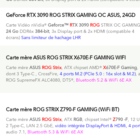
GeForce RTX 3090 ROG STRIX GAMING OC ASUS, 24GD
Carte Vidéo nVidia®
Geforce™
R
TX 3090
ROG
STRIX OC GAMIN
24 Go
DDR6x
384-bit
, 3x Display port & 2x HDMI (compatible 4
écrans)
Sans limiteur de hachage LHR
Carte mère ASUS ROG STRIX X670E-F GAMING WIFI
Carte mère
ASUS
ROG Strix
, ATX chipset AMD®
X
670E-F Gaming
,
dont 3 Type-C , CrossFire,
4 ports M.2 (PCIe 5.0 : 16x slot & M.2)
, 
ROG SupremeFX ALC4080, DTS®,
Bluetooth 5.2 & WiFi 6E AX
Carte mère ROG STRIX Z790-F GAMING (WiFi BT)
Carte mère
ASUS
ROG Strix
, ATX
RGB
, chipset Intel®
Z
790 -F
, 12 
2 Type-C, LAN 2.5 GbE,
vidéo intégrée DisplayPort & HDMi, 4 por
audio 7.1,
Bluetooth 5.3 & WiFi 6E AX