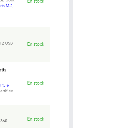
USB dont
En stock
rts M.2
,
 12 USB
En stock
tts
En stock
(PCIe
certifiée
En stock
360