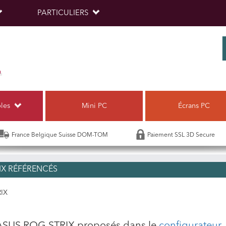
PARTICULIERS
bles
Mini PC
Écrans PC
France Belgique Suisse DOM-TOM
Paiement SSL 3D Secure
X RÉFÉRENCÉS
IX