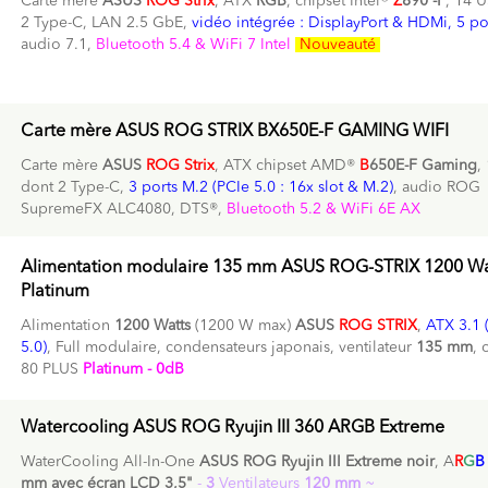
Carte mère
ASUS
ROG Strix
, ATX
RGB
, chipset Intel®
Z
890 -F
, 14 
2 Type-C, LAN 2.5 GbE,
vidéo intégrée : DisplayPort & HDMi, 5 po
audio 7.1,
Bluetooth 5.4 & WiFi 7 Intel
Nouveauté
Carte mère ASUS ROG STRIX BX650E-F GAMING WIFI
Carte mère
ASUS
ROG Strix
, ATX chipset AMD®
B
650E-F Gaming
,
dont 2 Type-C,
3 ports M.2 (PCIe 5.0 : 16x slot & M.2)
, audio ROG
SupremeFX ALC4080, DTS®,
Bluetooth 5.2 & WiFi 6E AX
Alimentation modulaire 135 mm ASUS ROG-STRIX 1200 Wa
Platinum
Alimentation
1200 Watts
(1200 W max)
ASUS
ROG STRIX
,
ATX 3.1 
5.0)
, Full modulaire, condensateurs japonais, ventilateur
135 mm
, 
80 PLUS
Platinum - 0dB
Watercooling ASUS ROG Ryujin III 360 ARGB Extreme
WaterCooling All-In-One
ASUS ROG Ryujin III Extreme noir
, A
R
G
B
mm avec écran LCD 3,5"
-
3
Ventilateurs
120 mm
~