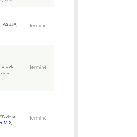
G,
ASUS®,
Terminé
 12 USB
Terminé
audio
USB dont
Terminé
ts M.2
,