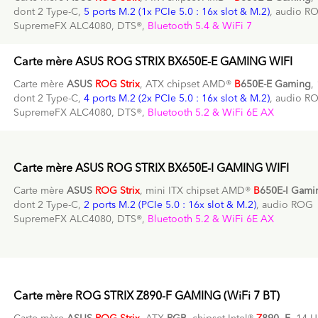
dont 2 Type-C,
5 ports M.2 (1x PCIe 5.0 : 16x slot & M.2)
, audio R
SupremeFX ALC4080, DTS®,
Bluetooth 5.4 & WiFi 7
Carte mère ASUS ROG STRIX BX650E-E GAMING WIFI
Carte mère
ASUS
ROG Strix
, ATX chipset AMD®
B
650E-E Gaming
,
dont 2 Type-C,
4 ports M.2 (2x PCIe 5.0 : 16x slot & M.2)
, audio R
SupremeFX ALC4080, DTS®,
Bluetooth 5.2 & WiFi 6E AX
Carte mère ASUS ROG STRIX BX650E-I GAMING WIFI
Carte mère
ASUS
ROG Strix
, mini ITX chipset AMD®
B
650E-I Gami
dont 2 Type-C,
2 ports M.2 (PCIe 5.0 : 16x slot & M.2)
, audio ROG
SupremeFX ALC4080, DTS®,
Bluetooth 5.2 & WiFi 6E AX
Carte mère ROG STRIX Z890-F GAMING (WiFi 7 BT)