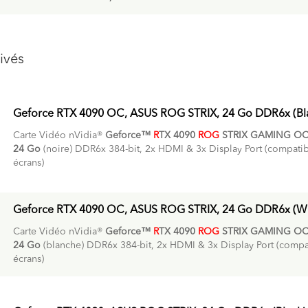
ivés
Geforce RTX 4090 OC, ASUS ROG STRIX, 24 Go DDR6x (Bl
Carte Vidéo nVidia®
Geforce™
R
TX 4090
ROG
STRIX GAMING OC
24 Go
(noire) DDR6x 384-bit, 2x HDMI & 3x Display Port (compatib
écrans)
Geforce RTX 4090 OC, ASUS ROG STRIX, 24 Go DDR6x (Wh
Carte Vidéo nVidia®
Geforce™
R
TX 4090
ROG
STRIX GAMING OC
24 Go
(blanche) DDR6x 384-bit, 2x HDMI & 3x Display Port (compa
écrans)