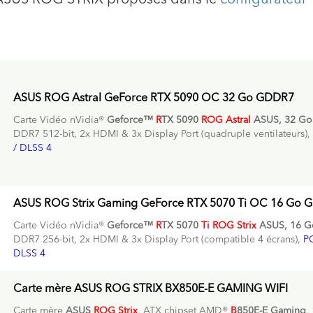
ASUS ROG STRIX proposés dans le
configurateur
ASUS ROG Astral GeForce RTX 5090 OC 32 Go GDDR7
Carte Vidéo nVidia®
Geforce™
R
TX 5090
ROG Astral
ASUS, 32 G
DDR7 512-bit, 2x HDMI & 3x Display Port (quadruple ventilateurs),
/ DLSS 4
ASUS ROG Strix Gaming GeForce RTX 5070 Ti OC 16 Go 
Carte Vidéo nVidia®
Geforce™
R
TX 5070
Ti
ROG Strix
ASUS, 16 
DDR7 256-bit, 2x HDMI & 3x Display Port (compatible 4 écrans),
PC
DLSS 4
Carte mère ASUS ROG STRIX BX850E-E GAMING WIFI
Carte mère
ASUS
ROG Strix
, ATX chipset AMD®
B
850E-E Gaming
,