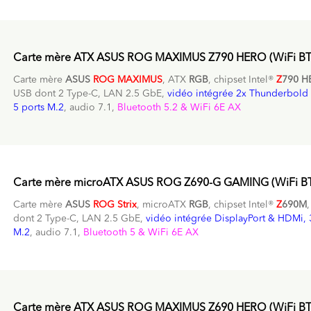
Carte mère ATX ASUS ROG MAXIMUS Z790 HERO (WiFi BT
Carte mère
ASUS
ROG MAXIMUS
, ATX
RGB
, chipset Intel®
Z
790 H
USB dont 2 Type-C, LAN 2.5 GbE,
vidéo intégrée 2x Thunderbold
5 ports M.2
, audio 7.1,
Bluetooth 5.2 & WiFi 6E AX
Carte mère microATX ASUS ROG Z690-G GAMING (WiFi B
Carte mère
ASUS
ROG Strix
, microATX
RGB
, chipset Intel®
Z
690M
dont 2 Type-C, LAN 2.5 GbE,
vidéo intégrée DisplayPort & HDMi, 
M.2
, audio 7.1,
Bluetooth 5 & WiFi 6E AX
Carte mère ATX ASUS ROG MAXIMUS Z690 HERO (WiFi BT