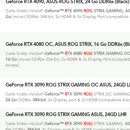
Geforce RTX 4090, ASUS ROG STRIX, 24 Go DDR6x (Black)
Carte Vidéo nVidia®
Geforce™
R
TX 4090
ROG
STRIX GAMING, AS
Go
(noire) DDR6x 384-bit, 2x HDMI & 3x Display Port (compatible 
Geforce RTX 4080 OC, ASUS ROG STRIX, 16 Go DDR6x (Bl
Carte Vidéo nVidia®
Geforce™
R
TX 4080
ROG
STRIX GAMING OC
16 Go
(noire) DDR6x 256-bit, 2x HDMI & 3x Display Port (compatib
écrans)
GeForce RTX 3090 ROG STRIX GAMING OC ASUS, 24GD 
Carte Vidéo nVidia®
Geforce™
R
TX 3090
ROG
STRIX OC GAMIN
24 Go
DDR6x
384-bit
, 3x Display port & 2x HDMI (compatible 4 é
GeForce RTX 3090 ROG STRIX GAMING ASUS, 24GD LHR
Carte Vidéo nVidia®
Geforce™
R
TX 3090
ROG
STRIX GAMING,
AS
Go
DDR6x
384-bit
, 3x Display port & 2x HDMI (compatible 4 écra