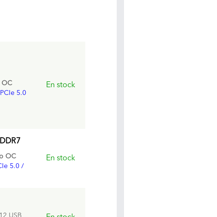
o OC
En stock
PCIe 5.0
GDDR7
Go OC
En stock
Ie 5.0 /
 12 USB