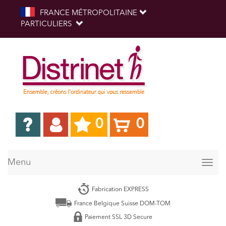
FRANCE MÉTROPOLITAINE
PARTICULIERS
0
0
Menu
Togg
navig
Fabrication EXPRESS
France Belgique Suisse DOM-TOM
Paiement SSL 3D Secure