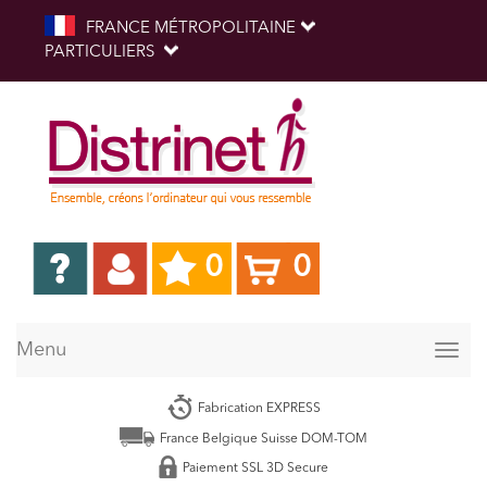
FRANCE MÉTROPOLITAINE
PARTICULIERS
0
0
Menu
Togg
navig
Fabrication EXPRESS
France Belgique Suisse DOM-TOM
Paiement SSL 3D Secure