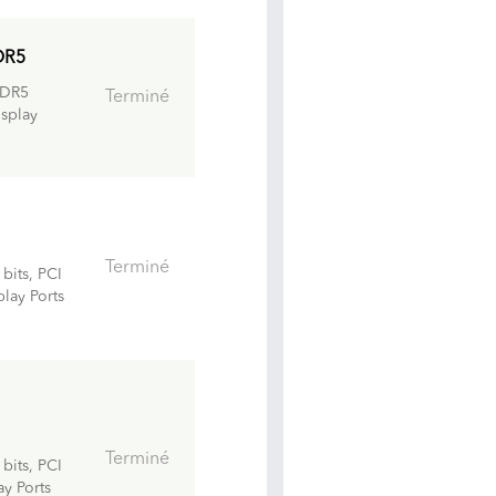
DR5
DR5
Terminé
isplay
Terminé
its, PCI
lay Ports
Terminé
its, PCI
y Ports