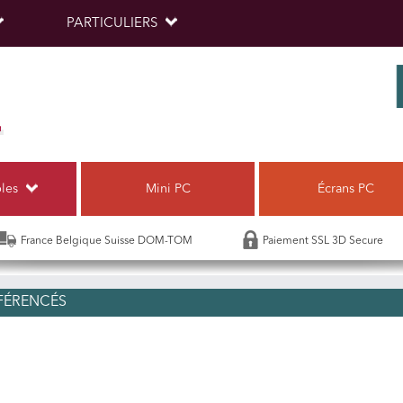
PARTICULIERS
bles
Mini PC
Écrans PC
France Belgique Suisse DOM-TOM
Paiement SSL 3D Secure
FÉRENCÉS