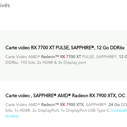
ivés
Carte video RX 7700 XT PULSE, SAPPHIRE®, 12 Go DDR6x
Carte Vidéo AMD®
Radeon™ R
X
7700 XT
PULSE, SAPPHIRE®,
12 
DDR6x, 192 bits, 2x HDMI & 2x Display port
Carte video , SAPPHIRE® AMD® Radeon RX 7900 XTX, OC
Carte Vidéo AMD®
Radeon™ R
X
7900 XTX
, SAPPHIRE®,
24 Go
DD
bits, 1x HDMI, 2x DisplayPort, 1x DisplayPort USB Type C
(compati
écrans)