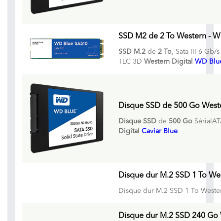
SSD M2 de 2 To Western - WD 
SSD M.2
de
2 To
, Sata III 6 Gb/
TLC 3D
Western Digital
WD Blu
Disque SSD de 500 Go Western
Disque SSD
de
500 Go
SérialATA
Digital
Caviar Blue
Disque dur M.2 SSD 1 To West
Disque dur M.2 SSD 1 To Western
Disque dur M.2 SSD 240 Go W