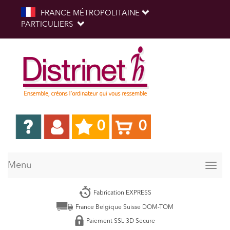
FRANCE MÉTROPOLITAINE
PARTICULIERS
0
0
Menu
Togg
navig
Fabrication EXPRESS
France Belgique Suisse DOM-TOM
Paiement SSL 3D Secure