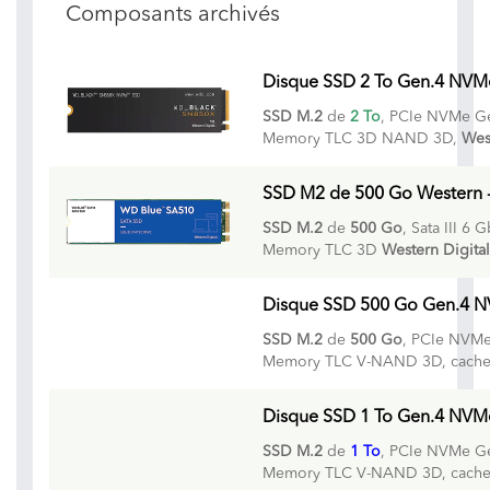
Composants archivés
Disque SSD 2 To Gen.4 NVM
SSD M.2
de
2 To
, PCIe NVMe G
Memory TLC 3D NAND 3D,
Wes
SSD M2 de 500 Go Western - 
SSD M.2
de
500 Go
, Sata III 6 
Memory TLC 3D
Western Digita
Disque SSD 500 Go Gen.4 N
SSD M.2
de
500 Go
, PCIe NVMe
Memory TLC V-NAND 3D, cache
Disque SSD 1 To Gen.4 NVM
SSD M.2
de
1 To
, PCIe NVMe G
Memory TLC V-NAND 3D, cache