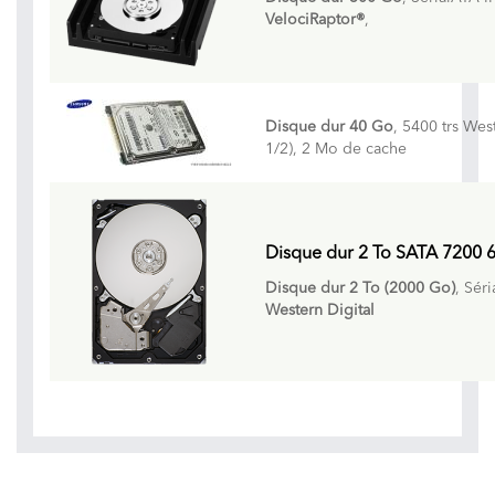
VelociRaptor®
,
Disque dur 40 Go
, 5400 trs We
1/2), 2 Mo de cache
Disque dur 2 To SATA 7200 
Disque dur 2 To (2000 Go)
, Sér
Western Digital