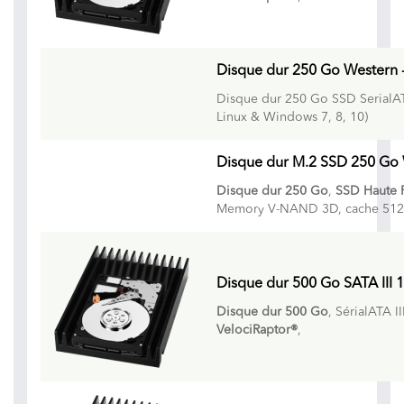
Disque dur 250 Go Western 
Disque dur 250 Go SSD SerialAT
Linux & Windows 7, 8, 10)
Disque dur M.2 SSD 250 Go 
Disque dur 250 Go
,
SSD Haute 
Memory V-NAND 3D, cache 51
Disque dur 500 Go SATA III 
Disque dur 500 Go
, SérialATA I
VelociRaptor®
,