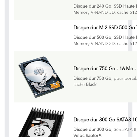
Disque dur 240 Go
,
SSD Haute 
Memory V-NAND 3D, cache 51
Disque dur M.2 SSD 500 Go We
Disque dur 500 Go
,
SSD Haute 
Memory V-NAND 3D, cache 51
Disque dur 750 Go - 16 Mo - 
Disque dur 750 Go
, pour porta
cache
Black
Disque dur 300 Go SATA3 10
Disque dur 300 Go
, SérialATA I
VelociRaptor®
,