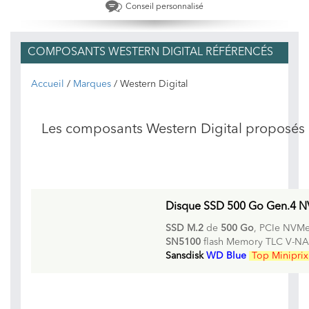
Conseil personnalisé
COMPOSANTS WESTERN DIGITAL RÉFÉRENCÉS
Accueil
/
Marques
/ Western Digital
Les composants Western Digital proposés
Disque SSD 500 Go Gen.4 
SSD M.2
de
500 Go
, PCIe NVMe
SN5100
flash Memory TLC V-N
Sansdisk
WD Blue
Top Minipri