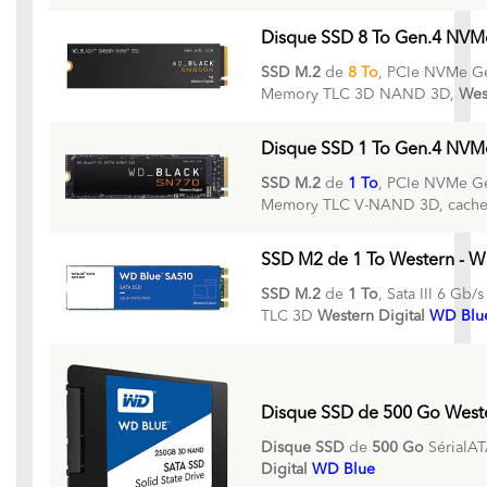
Disque SSD 8 To Gen.4 NVM
SSD M.2
de
8 To
, PCIe NVMe G
Memory TLC 3D NAND 3D,
Wes
Disque SSD 1 To Gen.4 NVM
SSD M.2
de
1 To
, PCIe NVMe G
Memory TLC V-NAND 3D, cache
SSD M2 de 1 To Western - WD 
SSD M.2
de
1 To
, Sata III 6 Gb/
TLC 3D
Western Digital
WD Blu
Disque SSD de 500 Go Wester
Disque SSD
de
500 Go
SérialATA
Digital
WD Blue