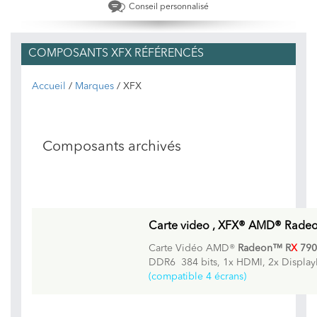
Conseil personnalisé
COMPOSANTS XFX RÉFÉRENCÉS
Accueil
/
Marques
/ XFX
Composants archivés
Carte video , XFX® AMD® Rade
Carte Vidéo AMD®
Radeon™ R
X
790
DDR6 384 bits, 1x HDMI, 2x DisplayP
(compatible 4 écrans)