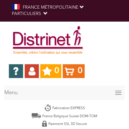
FRANCE MÉTROPOLITAINE
PARTICULIERS
0
0
Menu
Togg
navig
Fabrication EXPRESS
France Belgique Suisse DOM-TOM
Paiement SSL 3D Secure