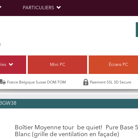
PARTICULIERS
bles
Mini PC
Écrans PC
France Belgique Suisse DOM-TOM
Paiement SSL 3D Secure
 BGW38
Boîtier Moyenne tour be quiet! Pure Base 5
Blanc (grille de ventilation en façade)