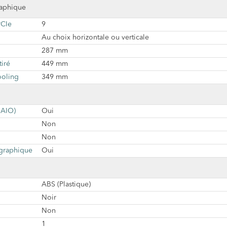
raphique
PCIe
9
Au choix horizontale ou verticale
287 mm
tiré
449 mm
ooling
349 mm
 AIO)
Oui
Non
Non
 graphique
Oui
ABS (Plastique)
Noir
Non
1