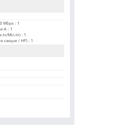
80 Mbps : 1
e-A : 1
In/Mic-In) : 1
e casque / HP) : 1