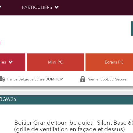
PARTICULIERS
bles
Mini PC
Écrans PC
France Belgique Suisse DOM-TOM
Paiement SSL 3D Secure
L BGW26
Boîtier Grande tour be quiet! Silent Base 60
(grille de ventilation en façade et dessus)