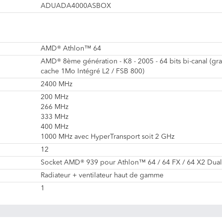
ADUADA4000ASBOX
AMD® Athlon™ 64
AMD® 8ème génération - K8 - 2005 - 64 bits bi-canal (gr
cache 1Mo Intégré L2 / FSB 800)
2400 MHz
200 MHz
266 MHz
333 MHz
400 MHz
1000 MHz avec HyperTransport soit 2 GHz
12
Socket AMD® 939 pour Athlon™ 64 / 64 FX / 64 X2 Dua
Radiateur + ventilateur haut de gamme
1