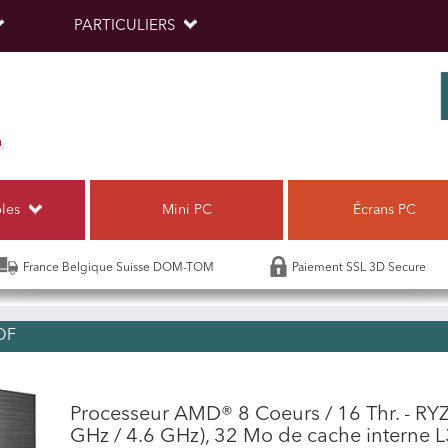
PARTICULIERS
bles
Mini PC
Écrans PC
France Belgique Suisse DOM-TOM
Paiement SSL 3D Secure
OF
Processeur AMD® 8 Coeurs / 16 Thr. - RY
GHz / 4.6 GHz), 32 Mo de cache interne