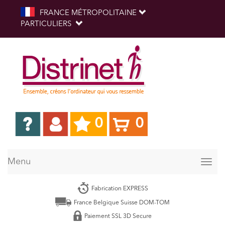
FRANCE MÉTROPOLITAINE
PARTICULIERS
0
0
Menu
Togg
navig
Fabrication EXPRESS
France Belgique Suisse DOM-TOM
Paiement SSL 3D Secure