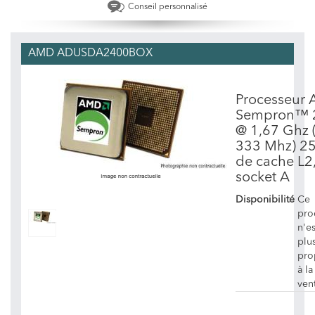
Conseil personnalisé
AMD ADUSDA2400BOX
Processeur
Sempron™ 
@ 1,67 Ghz 
333 Mhz) 2
de cache L2
socket A
Disponibilité
Ce
pro
n'es
plu
pro
à la
ven