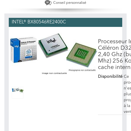
Conseil personnalisé
INTEL® BX80546RE2400C
Processeur I
Céléron D3
2,40 Ghz (b
Mhz) 256 K
cache intern
Disponibilité
Ce
pro
n'es
plu
pro
à la
ven