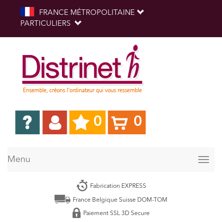
FRANCE MÉTROPOLITAINE
PARTICULIERS
0
0
Menu
Togg
navig
Fabrication EXPRESS
France Belgique Suisse DOM-TOM
Paiement SSL 3D Secure