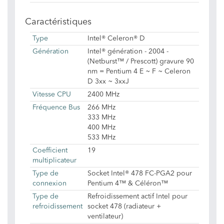
Caractéristiques
Type
Intel® Celeron® D
Génération
Intel® génération - 2004 -
(Netburst™ / Prescott) gravure 90
nm = Pentium 4 E ~ F ~ Celeron
D 3xx ~ 3xxJ
Vitesse CPU
2400 MHz
Fréquence Bus
266 MHz
333 MHz
400 MHz
533 MHz
Coefficient
19
multiplicateur
Type de
Socket Intel® 478 FC-PGA2 pour
connexion
Pentium 4™ & Céléron™
Type de
Refroidissement actif Intel pour
refroidissement
socket 478 (radiateur +
ventilateur)