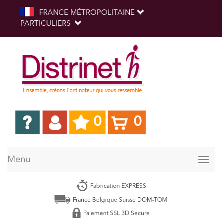
FRANCE MÉTROPOLITAINE
PARTICULIERS
0
0
Menu
Togg
navig
Fabrication EXPRESS
France Belgique Suisse DOM-TOM
Paiement SSL 3D Secure