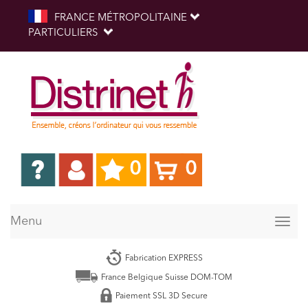
FRANCE MÉTROPOLITAINE
PARTICULIERS
0
0
Menu
Togg
navig
Fabrication EXPRESS
France Belgique Suisse DOM-TOM
Paiement SSL 3D Secure