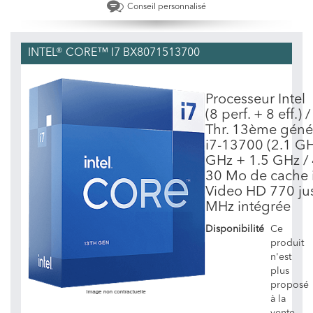
Conseil personnalisé
INTEL® CORE™ I7 BX8071513700
Processeur Intel
(8 perf. + 8 eff.) 
Thr. 13ème géné
i7-13700 (2.1 GH
GHz + 1.5 GHz / 
30 Mo de cache i
Video HD 770 ju
MHz intégrée
Disponibilité
Ce
produit
n'est
plus
proposé
à la