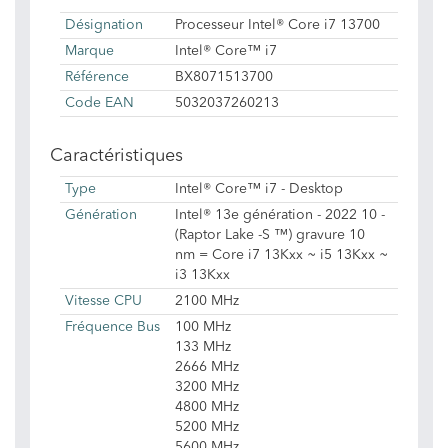
Désignation
Processeur Intel® Core i7 13700
Marque
Intel® Core™ i7
Référence
BX8071513700
Code EAN
5032037260213
Caractéristiques
Type
Intel® Core™ i7 - Desktop
Génération
Intel® 13e génération - 2022 10 -
(Raptor Lake -S ™) gravure 10
nm = Core i7 13Kxx ~ i5 13Kxx ~
i3 13Kxx
Vitesse CPU
2100 MHz
Fréquence Bus
100 MHz
133 MHz
2666 MHz
3200 MHz
4800 MHz
5200 MHz
5600 MHz