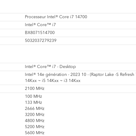
Processeur Intel® Core i7 14700
Intel® Core™ i7
BX8071514700
5032037279239
Intel® Core™ i7 - Desktop
Intel® 14e génération - 2023 10 - (Raptor Lake -S Refres
14Kxx ~ i5 14Kxx ~ i3 14Kxx
2100 MHz
100 MHz
133 MHz
2666 MHz
3200 MHz
4800 MHz
5200 MHz
5600 MHz