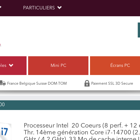
PARTICULIERS
bles
Mini PC
Écrans PC
France Belgique Suisse DOM-TOM
Paiement SSL 3D Secure
00
Processeur Intel 20 Coeurs (8 perf. + 12 e
Thr. 14ème génération Core i7-14700 (2.
GHz / 4.2 GHz), 33 Mo de cache interne 