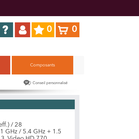
0
0
Composants
Conseil personnalisé
ff.) / 28
1 GHz / 5.4 GHz + 1.5
L3, Video HD 770