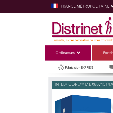
FRANCE MÉTROPOLITAINE
Ordinateurs
Porta
Fabrication EXPRESS
INTEL® CORE™ I7 BX80715147