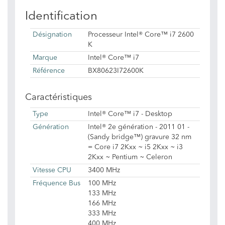
Identification
Désignation
Processeur Intel® Core™ i7 2600
K
Marque
Intel® Core™ i7
Référence
BX80623I72600K
Caractéristiques
Type
Intel® Core™ i7 - Desktop
Génération
Intel® 2e génération - 2011 01 -
(Sandy bridge™) gravure 32 nm
= Core i7 2Kxx ~ i5 2Kxx ~ i3
2Kxx ~ Pentium ~ Celeron
Vitesse CPU
3400 MHz
Fréquence Bus
100 MHz
133 MHz
166 MHz
333 MHz
400 MHz