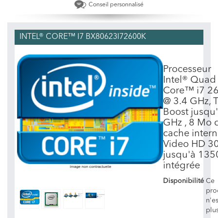
Conseil personnalisé
INTEL® CORE™ I7 BX80623I72600K
Processeur
Intel® Quad
Core™ i7 2
@ 3.4 GHz, 
Boost jusqu'
GHz , 8 Mo 
cache intern
Video HD 3
jusqu'à 13
intégrée
Disponibilité
Ce
pro
n'es
plu