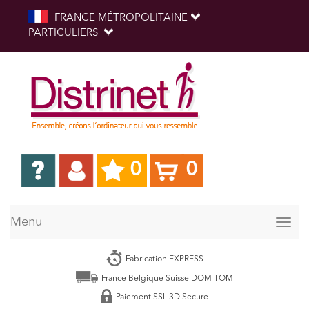
FRANCE MÉTROPOLITAINE
PARTICULIERS
0
0
Menu
Togg
navig
Fabrication EXPRESS
France Belgique Suisse DOM-TOM
Paiement SSL 3D Secure