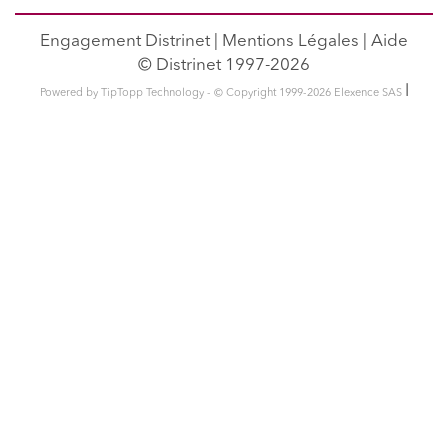
Engagement Distrinet
|
Mentions Légales
|
Aide
© Distrinet 1997-2026
l
Powered by TipTopp Technology - © Copyright 1999-2026 Elexence SAS