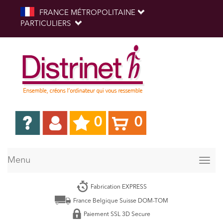
FRANCE MÉTROPOLITAINE
PARTICULIERS
0
0
Menu
Togg
navig
Fabrication EXPRESS
France Belgique Suisse DOM-TOM
Paiement SSL 3D Secure