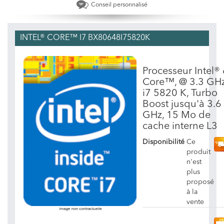
Conseil personnalisé
INTEL® CORE™ I7 BX80648I75820K
Processeur Intel® 
Core™, @ 3.3 GHz
i7 5820 K, Turbo
Boost jusqu'à 3.6
GHz, 15 Mo de
cache interne L3
Disponibilité
Ce
produit
n'est
plus
proposé
à la
vente