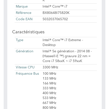
K
Marque
Intel® Core™ i7
Référence
BX80648I75820K
Code EAN
5032037065702
Caractéristiques
Type
Intel® Core™ i7 Extreme -
Desktop
Génération
Intel® 5e génération - 2014 08 -
(Haswell-E ™) gravure 22 nm =
Core i7 58xxK ~ i7 59xxK
Vitesse CPU
3300 MHz
Fréquence Bus
100 MHz
133 MHz
166 MHz
333 MHz
400 MHz
533 MHz
667 MHz
800 MHz