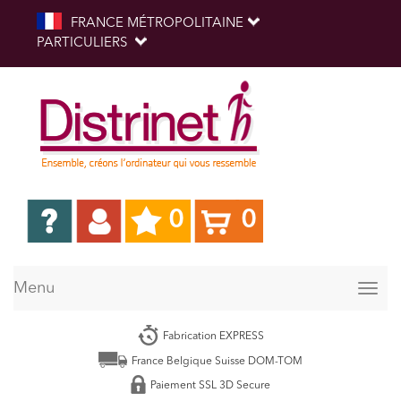
FRANCE MÉTROPOLITAINE
PARTICULIERS
0
0
Menu
Togg
navig
Fabrication EXPRESS
France Belgique Suisse DOM-TOM
Paiement SSL 3D Secure