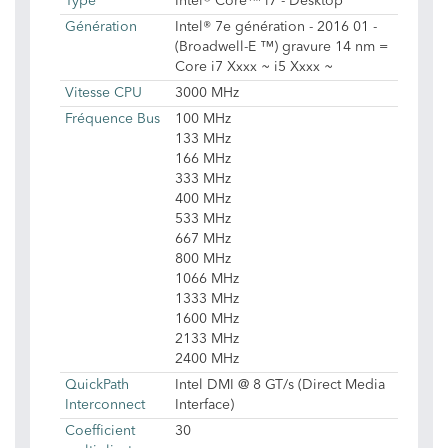
Type
Intel® Core™ i7 - Desktop
Génération
Intel® 7e génération - 2016 01 -
(Broadwell-E ™) gravure 14 nm =
Core i7 Xxxx ~ i5 Xxxx ~
Vitesse CPU
3000 MHz
Fréquence Bus
100 MHz
133 MHz
166 MHz
333 MHz
400 MHz
533 MHz
667 MHz
800 MHz
1066 MHz
1333 MHz
1600 MHz
2133 MHz
2400 MHz
QuickPath
Intel DMI @ 8 GT/s (Direct Media
Interconnect
Interface)
Coefficient
30