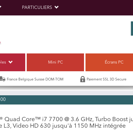
PARTICULIERS
bles
Mini PC
Écrans PC
France Belgique Suisse DOM-TOM
Paiement SSL 3D Secure
700
l® Quad Core™ i7 7700 @ 3.6 GHz, Turbo Boost j
ne L3, Video HD 630 jusqu'à 1150 MHz intégrée