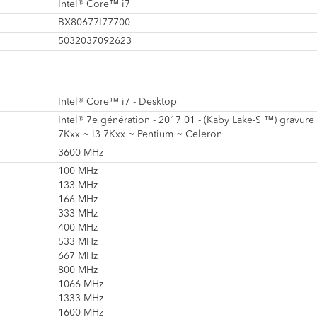
Intel® Core™ i7
BX80677I77700
5032037092623
Intel® Core™ i7 - Desktop
Intel® 7e génération - 2017 01 - (Kaby Lake-S ™) gravure
7Kxx ~ i3 7Kxx ~ Pentium ~ Celeron
3600 MHz
100 MHz
133 MHz
166 MHz
333 MHz
400 MHz
533 MHz
667 MHz
800 MHz
1066 MHz
1333 MHz
1600 MHz