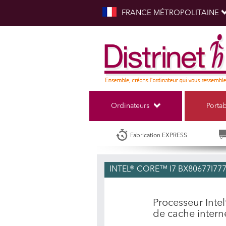
FRANCE MÉTROPOLITAINE
Ordinateurs
Porta
Fabrication EXPRESS
INTEL® CORE™ I7 BX80677I77
Processeur Inte
de cache inter