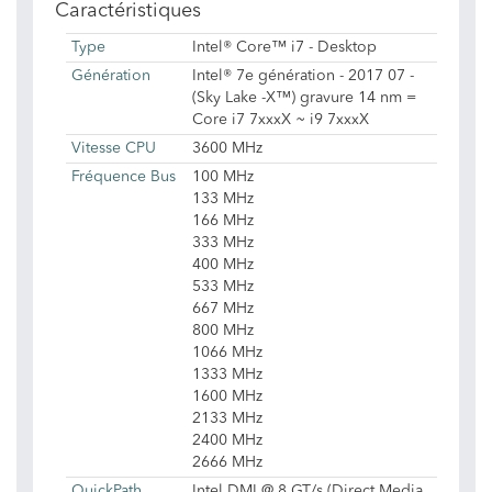
Caractéristiques
Type
Intel® Core™ i7 - Desktop
Génération
Intel® 7e génération - 2017 07 -
(Sky Lake -X™) gravure 14 nm =
Core i7 7xxxX ~ i9 7xxxX
Vitesse CPU
3600 MHz
Fréquence Bus
100 MHz
133 MHz
166 MHz
333 MHz
400 MHz
533 MHz
667 MHz
800 MHz
1066 MHz
1333 MHz
1600 MHz
2133 MHz
2400 MHz
2666 MHz
QuickPath
Intel DMI @ 8 GT/s (Direct Media