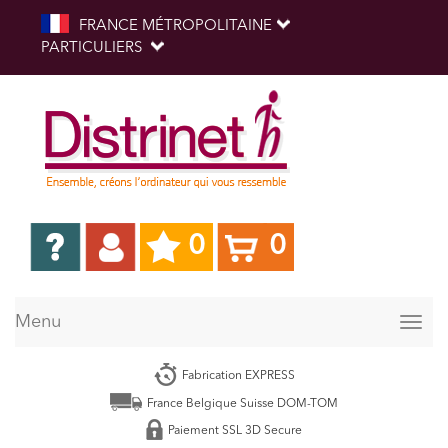
FRANCE MÉTROPOLITAINE
PARTICULIERS
0
0
Menu
Togg
navig
Fabrication EXPRESS
France Belgique Suisse DOM-TOM
Paiement SSL 3D Secure