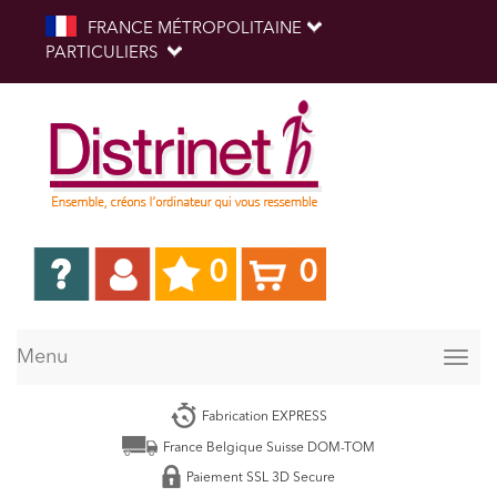
FRANCE MÉTROPOLITAINE
PARTICULIERS
0
0
Menu
Togg
navig
Fabrication EXPRESS
France Belgique Suisse DOM-TOM
Paiement SSL 3D Secure