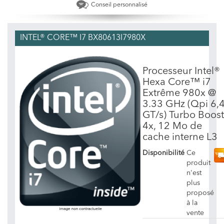
Conseil personnalisé
INTEL® CORE™ I7 BX80613I7980X
Processeur Intel®
Hexa Core™ i7
Extrême 980x @
3.33 GHz (Qpi 6,
GT/s) Turbo Boost
4x, 12 Mo de
cache interne L3
Disponibilité
Ce
produit
n'est
plus
proposé
à la
vente