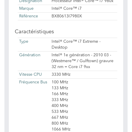
Désignation
Processeur Intel® Core™ i7 980x
Marque
Intel® Core™ i7
Référence
BX80613I7980X
Caractéristiques
Type
Intel® Core™ i7 Extreme -
Desktop
Génération
Intel® 1e génération - 2010 03 -
(Westmere™ / Gulftown) gravure
32 nm = Core i7 9xx
Vitesse CPU
3330 MHz
Fréquence Bus
100 MHz
133 MHz
166 MHz
333 MHz
400 MHz
533 MHz
667 MHz
800 MHz
1066 MHz