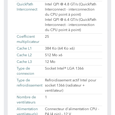
QuickPath
Intel QPI @ 4.8 GT/s (QuickPath
Interconnect
Interconnect - interconnection
du CPU point à point)
Intel QPI @ 6.4 GT/s (QuickPath
Interconnect - interconnection
du CPU point à point)
Coefficient
25
multiplicateur
Cache L1
384 Ko (64 Ko x6)
Cache L2
512 Mo x6
Cache L3
12 Mo
Type de
Socket Intel® LGA 1366
connexion
Type de
Refroidissement actif Intel pour
refroidissement
socket 1366 (radiateur +
ventilateur)
Nombre de
1
ventilateurs
Alimentation
Connecteur d'alimentation CPU -
ventilateur(s)
P4 (4 pin) - 12 V