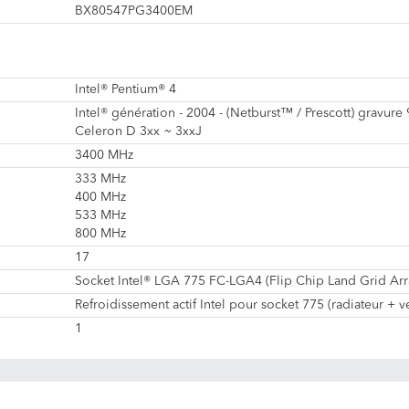
BX80547PG3400EM
Intel® Pentium® 4
Intel® génération - 2004 - (Netburst™ / Prescott) gravur
Celeron D 3xx ~ 3xxJ
3400 MHz
333 MHz
400 MHz
533 MHz
800 MHz
17
Socket Intel® LGA 775 FC-LGA4 (Flip Chip Land Grid Arr
Refroidissement actif Intel pour socket 775 (radiateur + ve
1