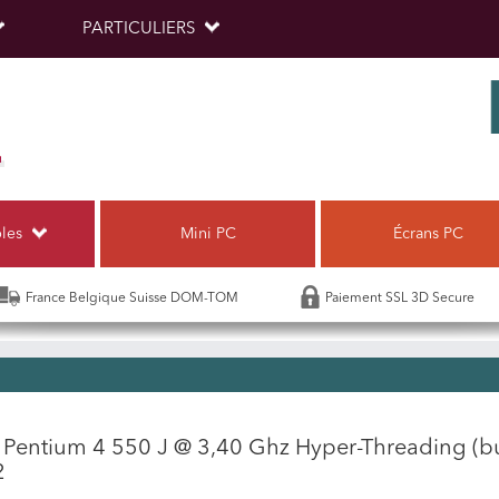
PARTICULIERS
bles
Mini PC
Écrans PC
France Belgique Suisse DOM-TOM
Paiement SSL 3D Secure
l Pentium 4 550 J @ 3,40 Ghz Hyper-Threading (
2