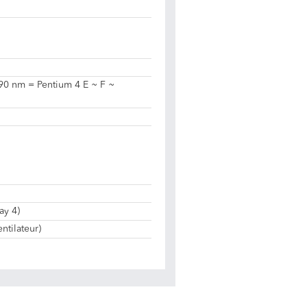
e 90 nm = Pentium 4 E ~ F ~
ay 4)
ntilateur)