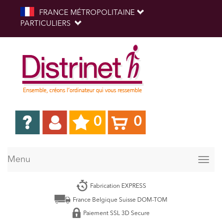
FRANCE MÉTROPOLITAINE
PARTICULIERS
0
0
Menu
Togg
navig
Fabrication EXPRESS
France Belgique Suisse DOM-TOM
Paiement SSL 3D Secure