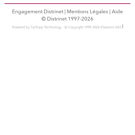
Engagement Distrinet
|
Mentions Légales
|
Aide
© Distrinet 1997-2026
l
Powered by TipTopp Technology - © Copyright 1999-2026 Elexence SAS