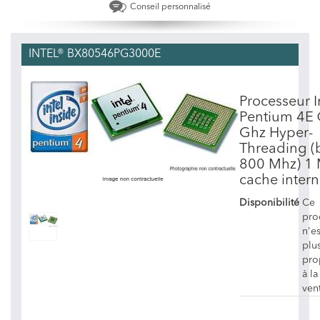
Conseil personnalisé
INTEL® BX80546PG3000E
Processeur I
Pentium 4E 
Ghz Hyper-
Threading (
800 Mhz) 1
cache intern
Disponibilité
Ce
pro
n'es
plu
pro
à la
ven