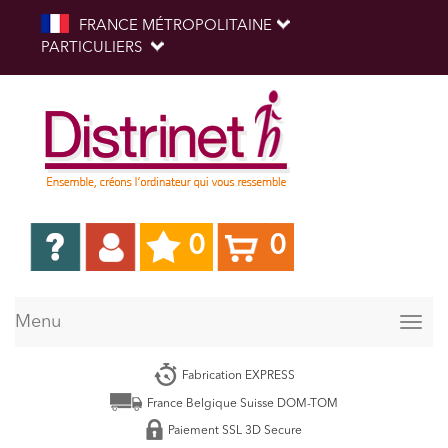
FRANCE MÉTROPOLITAINE
PARTICULIERS
0
0
Menu
Togg
navig
Fabrication EXPRESS
France Belgique Suisse DOM-TOM
Paiement SSL 3D Secure