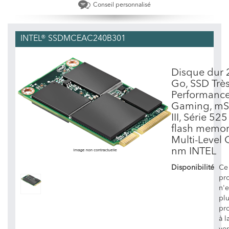
Conseil personnalisé
INTEL® SSDMCEAC240B301
Disque dur 
Go, SSD Trè
Performanc
Gaming, m
III, Série 
flash memo
Multi-Level 
nm INTEL
Disponibilité
Ce
pr
n'e
pl
pr
à l