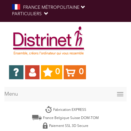
FRANCE MÉTROPOLITAINE
PARTICULIERS
0
0
Menu
Togg
navig
Fabrication EXPRESS
France Belgique Suisse DOM-TOM
Paiement SSL 3D Secure