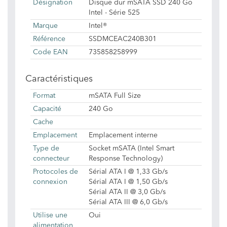
Désignation
Disque dur mSATA SSD 240 Go
Intel - Série 525
Marque
Intel®
Référence
SSDMCEAC240B301
Code EAN
735858258999
Caractéristiques
Format
mSATA Full Size
Capacité
240 Go
Cache
Emplacement
Emplacement interne
Type de
Socket mSATA (Intel Smart
connecteur
Response Technology)
Protocoles de
Sérial ATA I @ 1,33 Gb/s
connexion
Sérial ATA I @ 1,50 Gb/s
Sérial ATA II @ 3,0 Gb/s
Sérial ATA III @ 6,0 Gb/s
Utilise une
Oui
alimentation