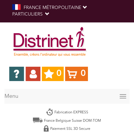
FRANCE MÉTROPOLITAINE
PARTICULIERS
0
0
Menu
Togg
navig
Fabrication EXPRESS
France Belgique Suisse DOM-TOM
Paiement SSL 3D Secure