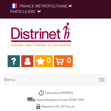
FRANCE MÉTROPOLITAINE
PARTICULIERS
0
0
Menu
Togg
navig
Fabrication EXPRESS
France Belgique Suisse DOM-TOM
Paiement SSL 3D Secure