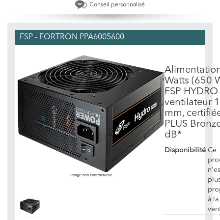
Conseil personnalisé
FSP - FORTRON PPA6005600
Alimentatio
Watts (650 
FSP HYDRO 
ventilateur 
mm, certifié
PLUS Bronze
dB*
Disponibilité
Ce
pro
n'es
plu
pro
à la
ven