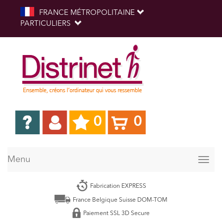
FRANCE MÉTROPOLITAINE
PARTICULIERS
0
0
Menu
Togg
navig
Fabrication EXPRESS
France Belgique Suisse DOM-TOM
Paiement SSL 3D Secure