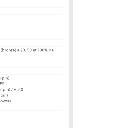
 (bronze) à 20, 50 et 100% de
 pin)
EPS
 pin) / V 2.0
pin)
power)