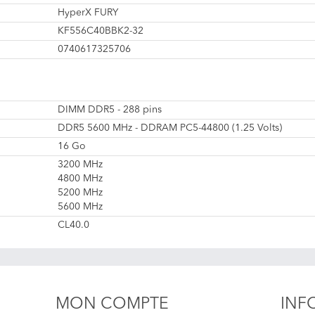
HyperX FURY
KF556C40BBK2-32
0740617325706
DIMM DDR5 - 288 pins
DDR5 5600 MHz - DDRAM PC5-44800 (1.25 Volts)
16 Go
3200 MHz
4800 MHz
5200 MHz
5600 MHz
CL40.0
MON COMPTE
INF