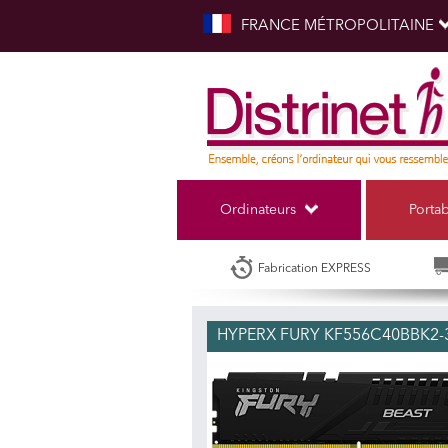
FRANCE MÉTROPOLITAINE
Ordinateurs
Porta
Fabrication EXPRESS
HYPERX FURY KF556C40BBK2-