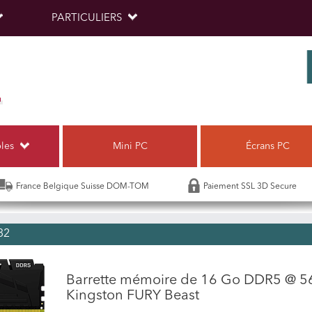
PARTICULIERS
bles
Mini PC
Écrans PC
France Belgique Suisse DOM-TOM
Paiement SSL 3D Secure
32
Barrette mémoire de 16 Go DDR5 @ 5
Kingston FURY Beast