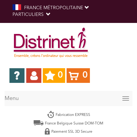
FRANCE MÉTROPOLITAINE
PARTICULIERS
0
0
Menu
Togg
navig
Fabrication EXPRESS
France Belgique Suisse DOM-TOM
Paiement SSL 3D Secure