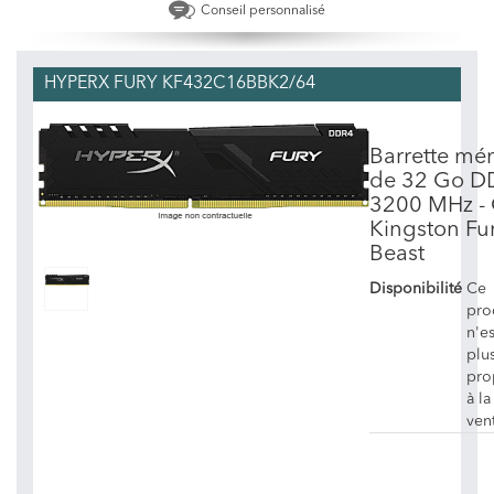
Conseil personnalisé
HYPERX FURY KF432C16BBK2/64
Barrette mé
de 32 Go D
3200 MHz -
Kingston Fu
Beast
Disponibilité
Ce
pro
n'es
plu
pro
à la
ven