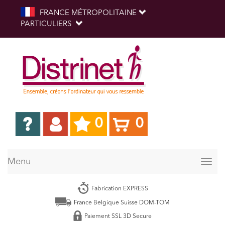
FRANCE MÉTROPOLITAINE
PARTICULIERS
0
0
Menu
Togg
navig
Fabrication EXPRESS
France Belgique Suisse DOM-TOM
Paiement SSL 3D Secure