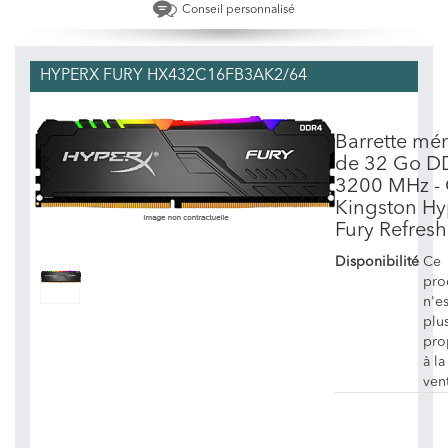
Conseil personnalisé
HYPERX FURY HX432C16FB3AK2/64
Barrette mé
de 32 Go D
3200 MHz -
Kingston H
Fury Refres
Disponibilité
Ce
pro
n'es
plu
pro
à la
ven