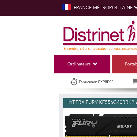
FRANCE MÉTROPOLITAINE
Ordinateurs
Porta
Fabrication EXPRESS
HYPERX FURY KF556C40BBK2-