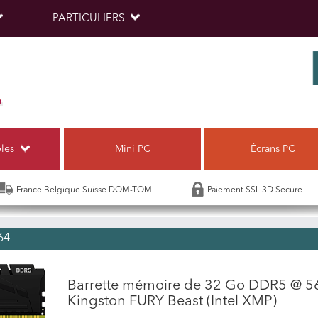
PARTICULIERS
bles
Mini PC
Écrans PC
France Belgique Suisse DOM-TOM
Paiement SSL 3D Secure
64
Barrette mémoire de 32 Go DDR5 @ 5
Kingston FURY Beast (Intel XMP)