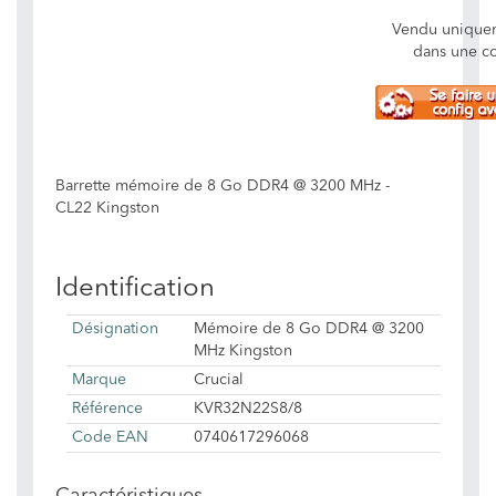
Vendu unique
dans une c
Barrette mémoire de 8 Go DDR4 @ 3200 MHz -
CL22 Kingston
Identification
Désignation
Mémoire de 8 Go DDR4 @ 3200
MHz Kingston
Marque
Crucial
Référence
KVR32N22S8/8
Code EAN
0740617296068