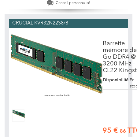
Conseil personnalisé
CRUCIAL KVR32N22S8/8
Barrette
mémoire de
Go DDR4 @
3200 MHz -
CL22 Kings
Disponibilité
En
sto
95 €
TT
86