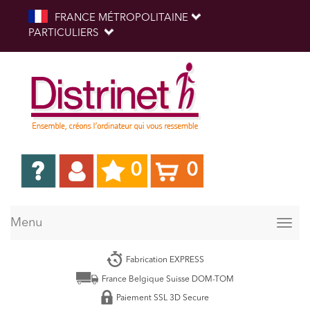
FRANCE MÉTROPOLITAINE
PARTICULIERS
0
0
Menu
Togg
navig
Fabrication EXPRESS
France Belgique Suisse DOM-TOM
Paiement SSL 3D Secure