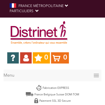
FRANCE MÉTROPOLITAINE
PARTICULIERS
0
0
Menu
Togg
navig
Fabrication EXPRESS
France Belgique Suisse DOM-TOM
Paiement SSL 3D Secure