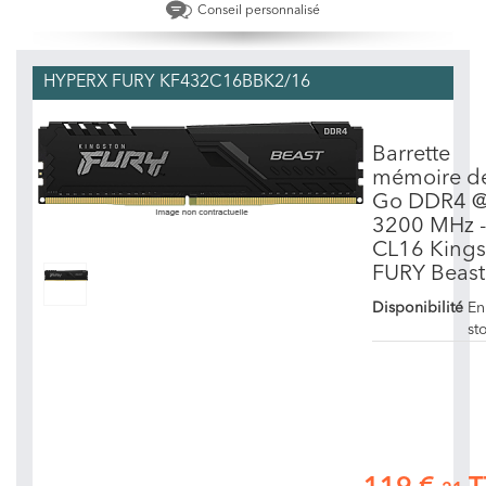
Conseil personnalisé
HYPERX FURY KF432C16BBK2/16
Barrette
mémoire d
Go DDR4 
3200 MHz -
CL16 Kings
FURY Beast
Disponibilité
En
st