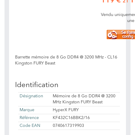
119 €
T
21
Vendu uniquemen
une
Barrette mémoire de 8 Go DDR4 @ 3200 MHz - CL16
Kingston FURY Beast
Identification
Désignation
Mémoire de 8 Go DDR4 @ 3200
MHz Kingston FURY Beast
Marque
HyperX FURY
Référence
KF432C16BBK2/16
Code EAN
0740617319903