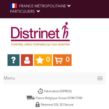
FRANCE MÉTROPOLITAINE
PARTICULIERS
0
0
Menu
Togg
navig
Fabrication EXPRESS
France Belgique Suisse DOM-TOM
Paiement SSL 3D Secure