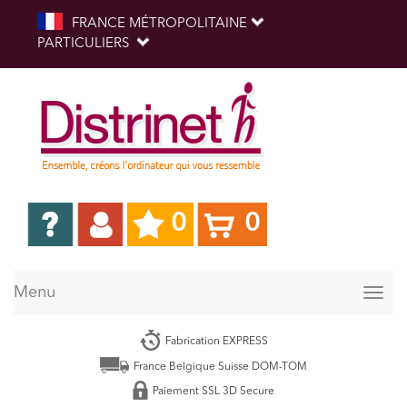
FRANCE MÉTROPOLITAINE
PARTICULIERS
0
0
Menu
Togg
navig
Fabrication EXPRESS
France Belgique Suisse DOM-TOM
Paiement SSL 3D Secure