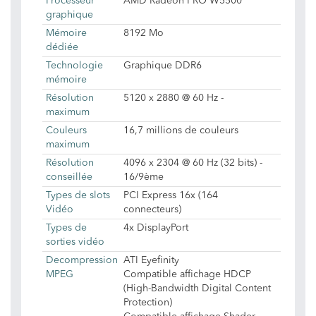
Processeur
AMD Radeon PRO W5500
graphique
Mémoire
8192 Mo
dédiée
Technologie
Graphique DDR6
mémoire
Résolution
5120 x 2880 @ 60 Hz -
maximum
Couleurs
16,7 millions de couleurs
maximum
Résolution
4096 x 2304 @ 60 Hz (32 bits) -
conseillée
16/9ème
Types de slots
PCI Express 16x (164
Vidéo
connecteurs)
Types de
4x DisplayPort
sorties vidéo
Decompression
ATI Eyefinity
MPEG
Compatible affichage HDCP
(High-Bandwidth Digital Content
Protection)