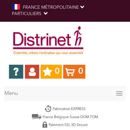
FRANCE MÉTROPOLITAINE
PARTICULIERS
0
0
Menu
Togg
navig
Fabrication EXPRESS
France Belgique Suisse DOM-TOM
Paiement SSL 3D Secure