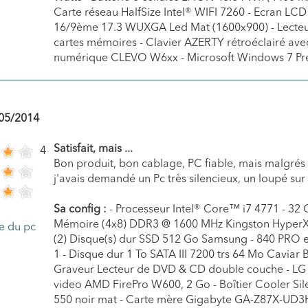
Carte réseau HalfSize Intel® WIFI 7260 - Ecran LCD
16/9ème 17.3 WUXGA Led Mat (1600x900) - Lecteu
cartes mémoires - Clavier AZERTY rétroéclairé ave
numérique CLEVO W6xx - Microsoft Windows 7 P
05/2014
Satisfait, mais ...
4
Bon produit, bon cablage, PC fiable, mais malgrés 
j'avais demandé un Pc très silencieux, un loupé sur
Sa config :
- Processeur Intel® Core™ i7 4771 - 32
Mémoire (4x8) DDR3 @ 1600 MHz Kingston HyperX
(2) Disque(s) dur SSD 512 Go Samsung - 840 PRO 
1 - Disque dur 1 To SATA III 7200 trs 64 Mo Caviar B
Graveur Lecteur de DVD & CD double couche - LG 
video AMD FirePro W600, 2 Go - Boîtier Cooler Sil
550 noir mat - Carte mère Gigabyte GA-Z87X-UD3H