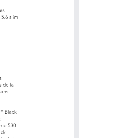
es
5.6 slim
s
s de la
sans
™ Black
z
érie 530
ck -