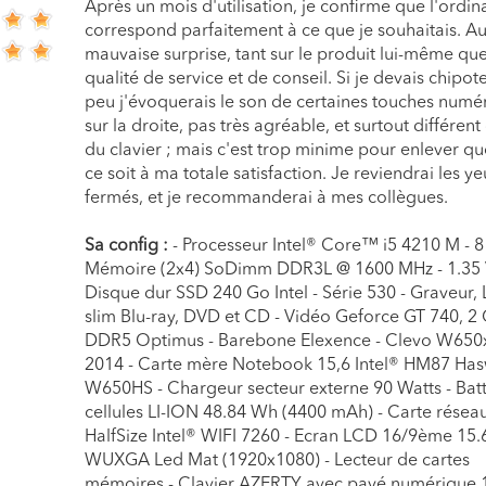
Après un mois d'utilisation, je confirme que l'ordin
correspond parfaitement à ce que je souhaitais. A
mauvaise surprise, tant sur le produit lui-même que
qualité de service et de conseil. Si je devais chipot
peu j'évoquerais le son de certaines touches numé
sur la droite, pas très agréable, et surtout différent
du clavier ; mais c'est trop minime pour enlever q
ce soit à ma totale satisfaction. Je reviendrai les y
fermés, et je recommanderai à mes collègues.
Sa config :
- Processeur Intel® Core™ i5 4210 M - 
Mémoire (2x4) SoDimm DDR3L @ 1600 MHz - 1.35 
Disque dur SSD 240 Go Intel - Série 530 - Graveur, 
slim Blu-ray, DVD et CD - Vidéo Geforce GT 740, 2
DDR5 Optimus - Barebone Elexence - Clevo W650x
2014 - Carte mère Notebook 15,6 Intel® HM87 Has
W650HS - Chargeur secteur externe 90 Watts - Batt
cellules LI-ION 48.84 Wh (4400 mAh) - Carte résea
HalfSize Intel® WIFI 7260 - Ecran LCD 16/9ème 15.
WUXGA Led Mat (1920x1080) - Lecteur de cartes
mémoires - Clavier AZERTY avec pavé numérique 1