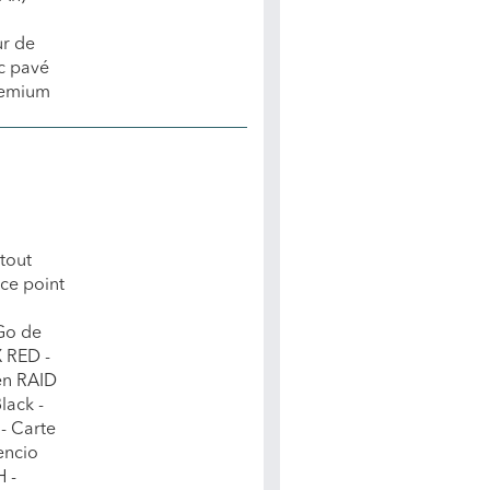
r de
c pavé
remium
tout
 ce point
 Go de
 RED -
en RAID
lack -
- Carte
encio
 -