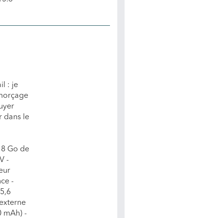
l : je
amorçage
uyer
 dans le
 8 Go de
V -
eur
ce -
5,6
externe
0 mAh) -