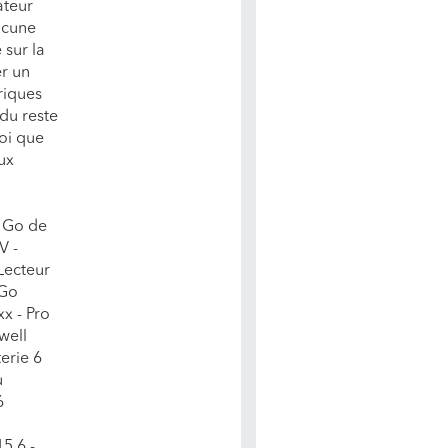
ateur
ucune
 sur la
er un
riques
 du reste
uoi que
eux
8 Go de
V -
Lecteur
 Go
x - Pro
well
erie 6
u
6
5.6 -