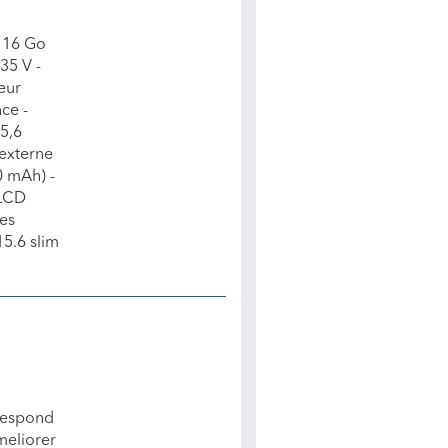
 16 Go
35 V -
eur
ce -
5,6
externe
0 mAh) -
 LCD
es
5.6 slim
rrespond
meliorer