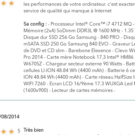
les performances de votre ordinateur. c'est exacte
service de qualité qui manque à Internet
Sa config :
- Processeur Intel® Core™ i7 4712 MQ -
Mémoire (2x4) SoDimm DDR3L @ 1600 MHz - 1.35 
Disque dur SSD 256 Go Samsung - 840 PRO - Disq
mSATA SSD 250 Go Samsung 840 EVO - Graveur L
de DVD et CD slim - Barebone Elexence - Clevo W
Pro 2014 - Carte mère Notebook 17,3 Intel® HM86
W670SZ - Chargeur secteur externe 90 Watts - Batt
cellules LI-ION 48.84 Wh (4400 mAh) - Batterie 6 cel
ION 48.84 Wh (4400 mAh) - Carte réseau HalfSize I
WIFI 7260 - Ecran LCD 16/9ème 17.3 WUXGA Led 
(1600x900) - Lecteur de cartes mémoires -
/08/2014
Très bien
5