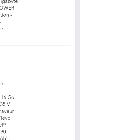
Gigabyte
 POWER
tion -
-
ue
tôt
 16 Go
35 V -
raveur
Clevo
el®
 90
Ah) -