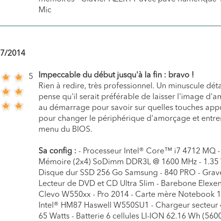
Mic
07/2014
Impeccable du début jusqu'à la fin : bravo !
5
Rien à redire, très professionnel. Un minuscule détai
pense qu'il serait préférable de laisser l'image d'
au démarrage pour savoir sur quelles touches app
pour changer le périphérique d'amorçage et entrer
menu du BIOS.
Sa config :
- Processeur Intel® Core™ i7 4712 MQ -
Mémoire (2x4) SoDimm DDR3L @ 1600 MHz - 1.35 
Disque dur SSD 256 Go Samsung - 840 PRO - Grav
Lecteur de DVD et CD Ultra Slim - Barebone Elexen
Clevo W550xx - Pro 2014 - Carte mère Notebook 1
Intel® HM87 Haswell W550SU1 - Chargeur secteur 
65 Watts - Batterie 6 cellules LI-ION 62.16 Wh (560