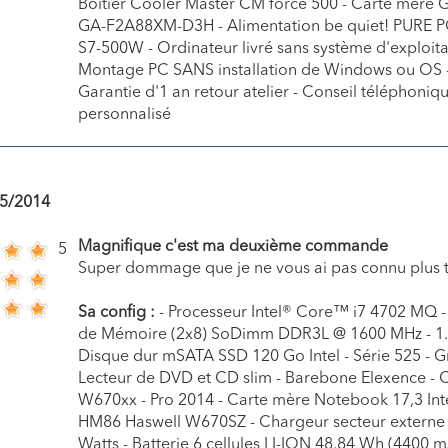
Boîtier Cooler Master CM force 500 - Carte mère 
GA-F2A88XM-D3H - Alimentation be quiet! PURE
S7-500W - Ordinateur livré sans système d'exploita
Montage PC SANS installation de Windows ou OS 
Garantie d'1 an retour atelier - Conseil téléphoniq
personnalisé
5/2014
Magnifique c'est ma deuxième commande
5
Super dommage que je ne vous ai pas connu plus 
Sa config :
- Processeur Intel® Core™ i7 4702 MQ -
de Mémoire (2x8) SoDimm DDR3L @ 1600 MHz - 1.
Disque dur mSATA SSD 120 Go Intel - Série 525 - G
Lecteur de DVD et CD slim - Barebone Elexence - 
W670xx - Pro 2014 - Carte mère Notebook 17,3 Int
HM86 Haswell W670SZ - Chargeur secteur externe
Watts - Batterie 6 cellules LI-ION 48.84 Wh (4400 m