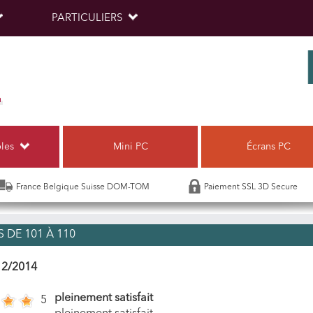
PARTICULIERS
bles
Mini PC
Écrans PC
France Belgique Suisse DOM-TOM
Paiement SSL 3D Secure
 DE 101 À 110
12/2014
pleinement satisfait
5