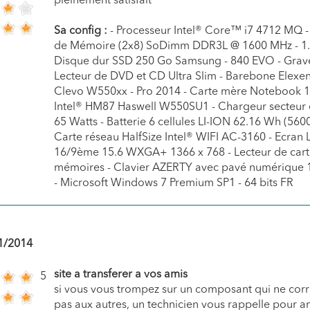
pleinement satisfait
Sa config :
- Processeur Intel® Core™ i7 4712 MQ -
de Mémoire (2x8) SoDimm DDR3L @ 1600 MHz - 1.
Disque dur SSD 250 Go Samsung - 840 EVO - Grav
Lecteur de DVD et CD Ultra Slim - Barebone Elexen
Clevo W550xx - Pro 2014 - Carte mère Notebook 1
Intel® HM87 Haswell W550SU1 - Chargeur secteur 
65 Watts - Batterie 6 cellules LI-ION 62.16 Wh (560
Carte réseau HalfSize Intel® WIFI AC-3160 - Ecran
16/9ème 15.6 WXGA+ 1366 x 768 - Lecteur de cart
mémoires - Clavier AZERTY avec pavé numérique 1
- Microsoft Windows 7 Premium SP1 - 64 bits FR
1/2014
site a transferer a vos amis
5
si vous vous trompez sur un composant qui ne co
pas aux autres, un technicien vous rappelle pour a