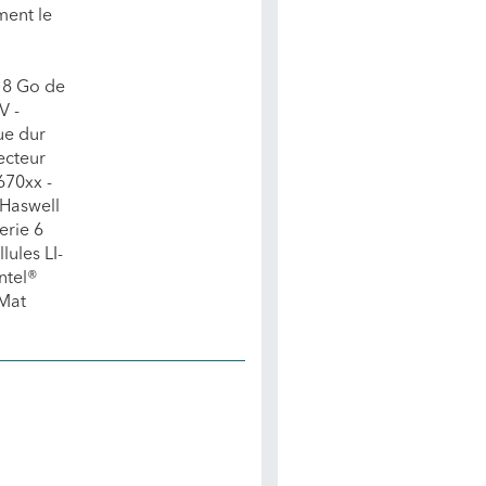
ment le
 8 Go de
V -
ue dur
ecteur
670xx -
 Haswell
erie 6
lules LI-
ntel®
Mat