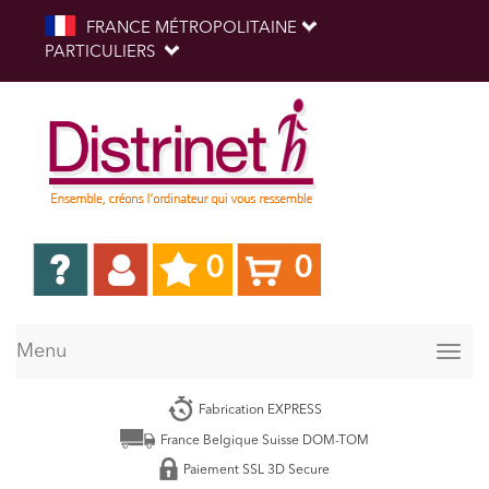
FRANCE MÉTROPOLITAINE
PARTICULIERS
0
0
Menu
Togg
navig
Fabrication EXPRESS
France Belgique Suisse DOM-TOM
Paiement SSL 3D Secure